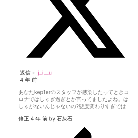
返信 »
j_i__u
4 年 前
あなたkep1erのスタッフが感染したってときコ
ロナではしゃぎ過ぎとか言ってましたよね。は
しゃがないんじゃないの?態度変わりすぎでは
修正 4 年 前 by 石灰石