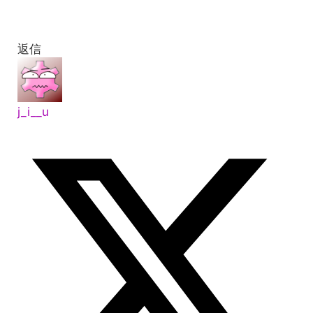
返信
j_i__u