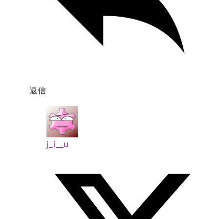
返信
j_i__u