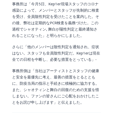
事務所は「今月5日、Kep1er現場スタッフのコロナ
感染によって、メンバーとスタッフが先制的に検査
を受け、全員陰性判定を受けたことを案内した。そ
の後、弊社は定期的なPCR検査を義務づけた。この
過程でシャオティン, 舞白が陽性判定と最終通知さ
れることになった」と明らかにしました。
さらに「他のメンバーは陰性判定を通知され、症状
はない。スタッフも全員陰性判定だ。Kep1erは現在
全ての日程を中断し、必要な措置をとっている」-
事務所側は「当社はアーティストとスタッフの健康
と安全を最優先に考え、最善の措置をとるととも
に、防疫当局の指示と手続きに積極的に協力する。
また、シャオティンと舞白の回復のための支援を惜
しまない。ファンの皆さんにご心配をおかけしたこ
とをお詫び申し上げます」と伝えました。