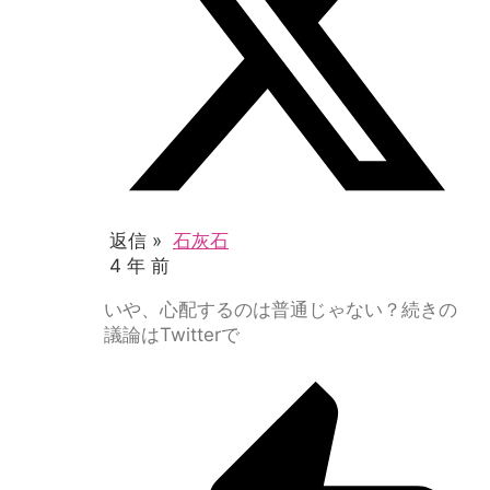
返信 »
石灰石
4 年 前
いや、心配するのは普通じゃない？続きの
議論はTwitterで