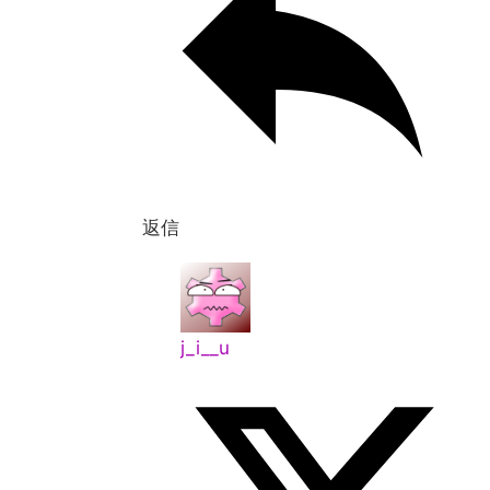
返信
j_i__u