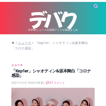
内
容
を
ス
キ
K-POPニュース＆韓国アイドル情報まとめ
ッ
/
ニュース
/
「Kep1er」シャオティン&坂本舞白
プ
「コロナ感染」
ニュース
「Kep1er」シャオティン&坂本舞白「コロナ
感染」
2021/12/14 18:00
(5年前)
27 コメント