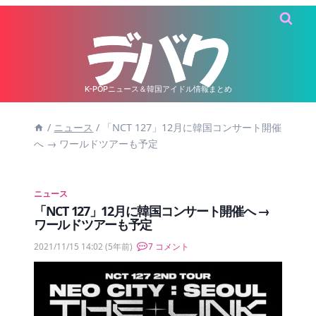
内
容
を
ス
キ
K-POPニュース＆韓国アイドル情報まとめ
ッ
/
ニュース
/
「NCT 127」12月に韓国コンサート開催
プ
へ → ワールドツアーも予定
ニュース
「NCT 127」12月に韓国コンサート開催へ →
ワールドツアーも予定
2021/11/15 14:02
(5年前)
7 コメント