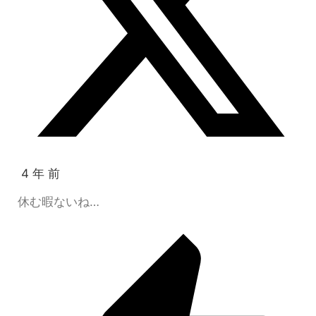
4 年 前
休む暇ないね…