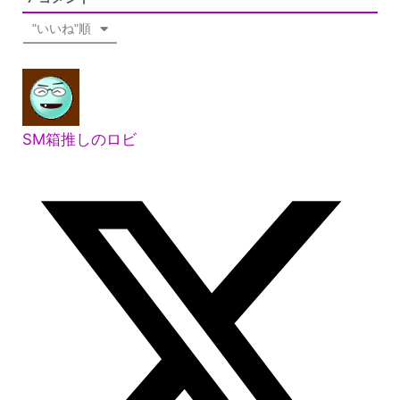
"いいね"順
SM箱推しのロビ