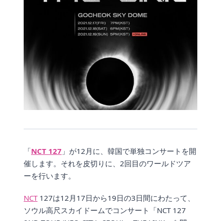
「
NCT 127
」が12月に、韓国で単独コンサートを開
催します。それを皮切りに、2回目のワールドツア
ーを行います。
NCT
127は12月17日から19日の3日間にわたって、
ソウル高尺スカイドームでコンサート「NCT 127