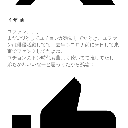
4 年 前
ユファン、、、
まだJYJとしてユチョンが活動してたとき、ユファ
ンは俳優活動してて、去年もコロナ前に来日して東
京でファンミしてたよね。
ユチョンのトン時代も曲よく聴いてて推してたし、
弟もかわいいなーと思ってたから残念！