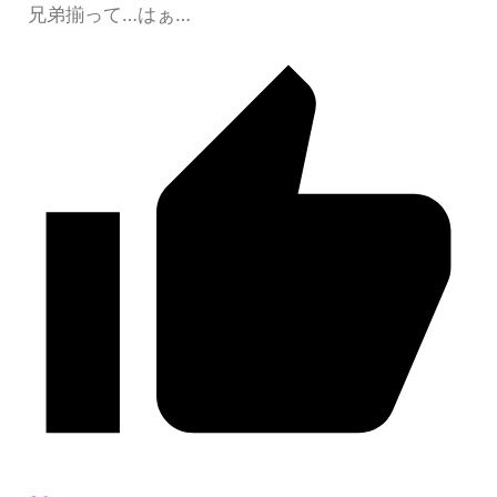
兄弟揃って…はぁ…