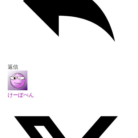
返信
けーぽぺん