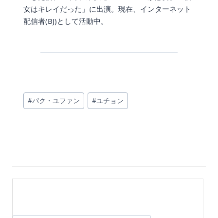
女はキレイだった」に出演。現在、インターネット
配信者(BJ)として活動中。
投
#
パク・ユファン
#
ユチョン
稿
タ
グ: