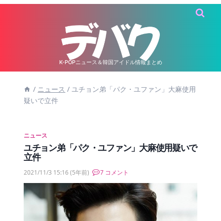
内
容
を
ス
キ
K-POPニュース＆韓国アイドル情報まとめ
ッ
/
ニュース
/
ユチョン弟「パク・ユファン」大麻使用
プ
疑いで立件
ニュース
ユチョン弟「パク・ユファン」大麻使用疑いで
立件
2021/11/3 15:16
(5年前)
7 コメント