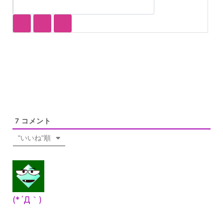
7
コメント
"いいね"順
(*´Д｀)