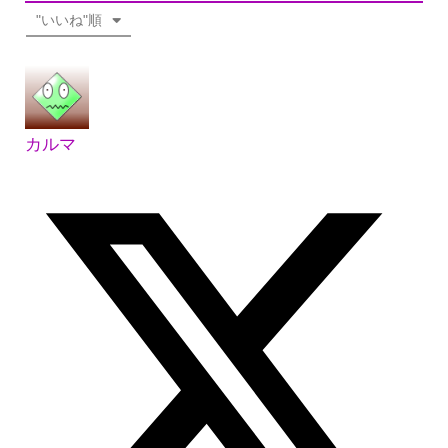
"いいね"順
カルマ