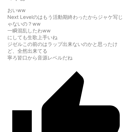
おいww
Next Levelのはもう活動期終わったからジャケ写じ
ゃないの？ww
一瞬混乱したわww
にしても生歌上手いね
ジゼルこの前のはラップ出来ないのかと思ったけ
ど、全然出来てる
寧ろ皆口から音源レベルだね