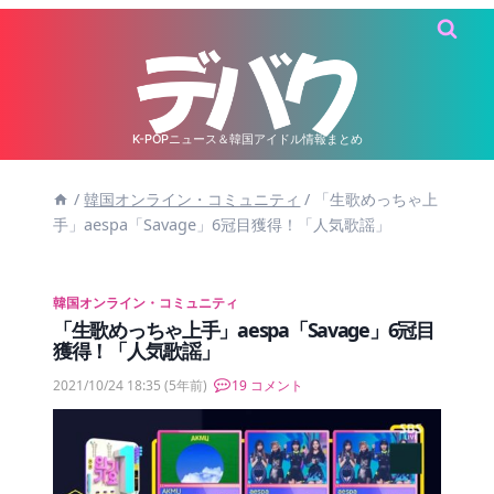
内
容
を
ス
キ
K-POPニュース＆韓国アイドル情報まとめ
ッ
/
韓国オンライン・コミュニティ
/
「生歌めっちゃ上
プ
手」aespa「Savage」6冠目獲得！「人気歌謡」
韓国オンライン・コミュニティ
「生歌めっちゃ上手」aespa「Savage」6冠目
獲得！「人気歌謡」
2021/10/24 18:35
(5年前)
19 コメント