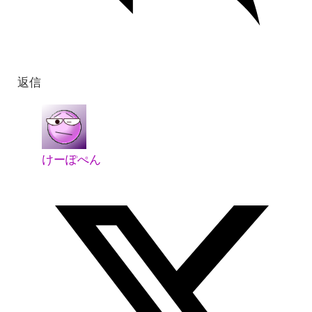
返信
けーぽぺん