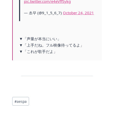
pic.twitter.com/e4eVffSykg
— 초무 (@9_1_5_6_7)
October 24, 2021
▼「声量が本当にいい」
▼「上手だね。フル映像待ってるよ」
▼「これが歌手だよ」
投
#
aespa
稿
タ