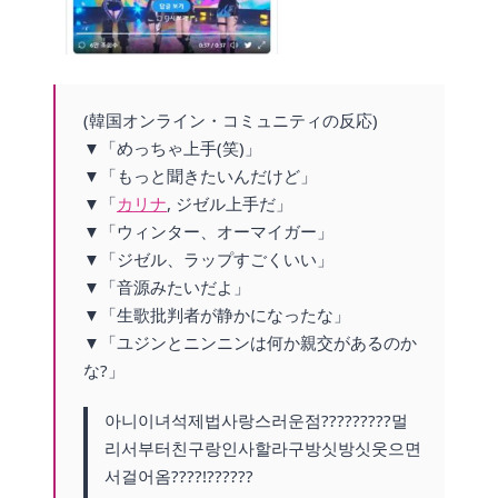
(韓国オンライン・コミュニティの反応)
▼「めっちゃ上手(笑)」
▼「もっと聞きたいんだけど」
▼「
カリナ
, ジゼル上手だ」
▼「ウィンター、オーマイガー」
▼「ジゼル、ラップすごくいい」
▼「音源みたいだよ」
▼「生歌批判者が静かになったな」
▼「ユジンとニンニンは何か親交があるのか
な?」
아니이녀석제법사랑스러운점?????????멀
리서부터친구랑인사할라구방싯방싯웃으면
서걸어옴????!??????