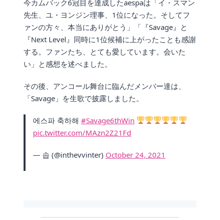
今カムバック6冠目を達成したaespaは「イ・スマン
先生、ユ・ヨンジン理事、1位になった。そしてフ
ァンの方々、本当にありがとう」「『Savage』と
『Next Level』同時に1位候補に上がったことも感謝
する。ファンたち、とても愛しています。会いた
い」と感想を述べました。
その後、アンコール舞台に臨んだメンバー達は、
「Savage」を生歌で披露しました。
에스파 축하해
#Savage6thWin
pic.twitter.com/MAzn2Z21Fd
— 솝 (@inthevvinter)
October 24, 2021