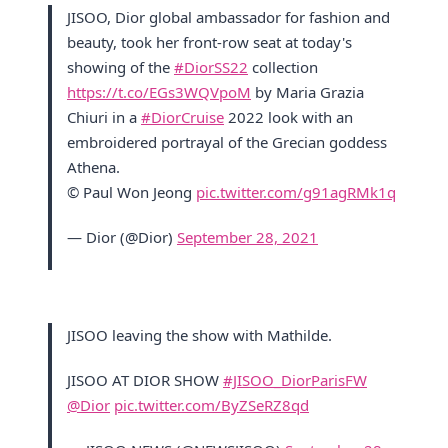
JISOO, Dior global ambassador for fashion and
beauty, took her front-row seat at today's
showing of the
#DiorSS22
collection
https://t.co/EGs3WQVpoM
by Maria Grazia
Chiuri in a
#DiorCruise
2022 look with an
embroidered portrayal of the Grecian goddess
Athena.
© Paul Won Jeong
pic.twitter.com/g91agRMk1q
— Dior (@Dior)
September 28, 2021
JISOO leaving the show with Mathilde.
JISOO AT DIOR SHOW
#JISOO_DiorParisFW
@Dior
pic.twitter.com/ByZSeRZ8qd