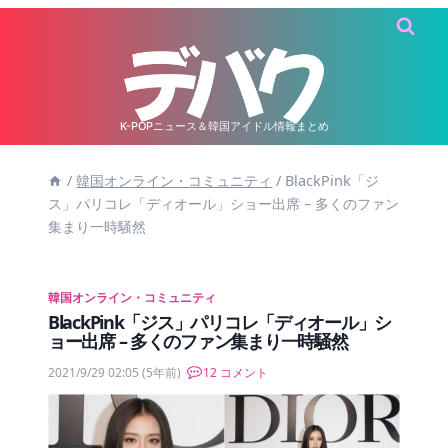
内
容
を
ス
キ
K-POPニュース＆韓国アイドル情報まとめ
ッ
/
韓国オンライン・コミュニティ
/
BlackPink「ジ
プ
ス」パリコレ「ディオール」ショー出席 – 多くのファン
集まり一時騒然
韓国オンライン・コミュニティ
BlackPink「ジス」パリコレ「ディオール」シ
ョー出席 – 多くのファン集まり一時騒然
2021/9/29 02:05
(5年前)
12 コメント