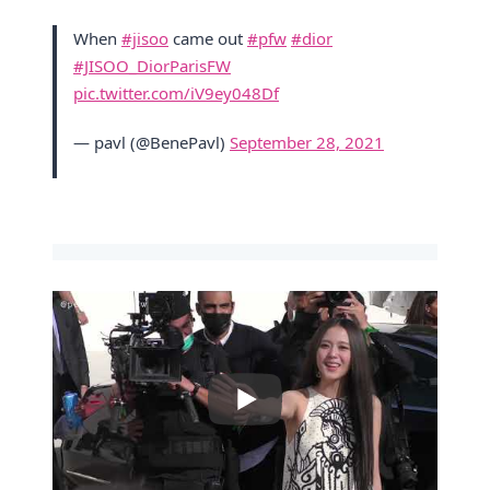
When
#jisoo
came out
#pfw
#dior
#JISOO_DiorParisFW
pic.twitter.com/iV9ey048Df
— pavl (@BenePavl)
September 28, 2021