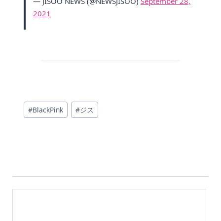
— JISOO NEWS (@NEWSJISOO)
September 28,
2021
投
#
BlackPink
#
ジス
稿
タ
グ: