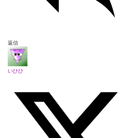
返信
いひひ