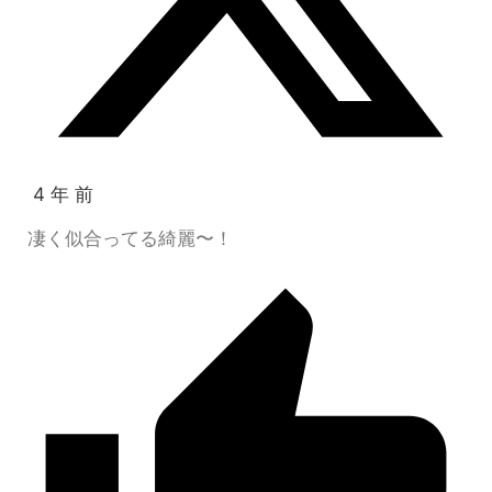
4 年 前
凄く似合ってる綺麗〜！