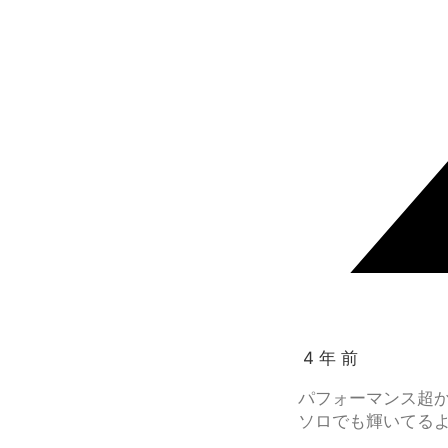
4 年 前
パフォーマンス超
ソロでも輝いてる