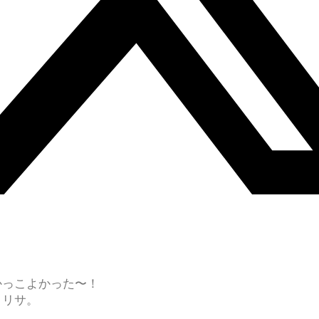
かっこよかった〜！
よリサ。