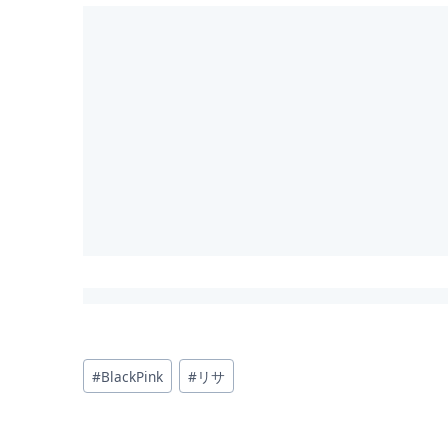
投
#
BlackPink
#
リサ
稿
タ
グ: