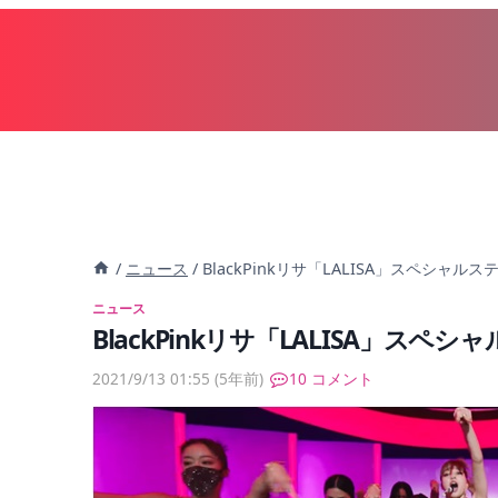
内
容
を
ス
キ
ッ
プ
/
ニュース
/
BlackPinkリサ「LALISA」スペシャル
ニュース
BlackPinkリサ「LALISA」スペ
2021/9/13 01:55
(5年前)
10 コメント