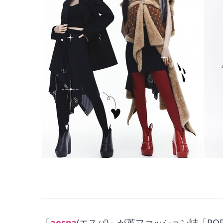
「
aespa
(エスパ)」が英ファッション誌「P