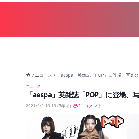
内
容
を
ス
キ
ッ
プ
/
ニュース
/
「aespa」英雑誌「POP」に登場、写真
ニュース
「aespa」英雑誌「POP」に登場、
2021/9/9 16:19
(5年前)
21 コメント