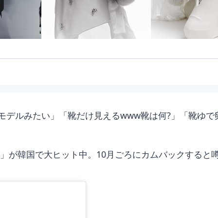
モデルみたい」「靴だけ見えるwww靴は何?」「靴ゆで
Level」が韓国で大ヒット中。10月ごろにカムバックする