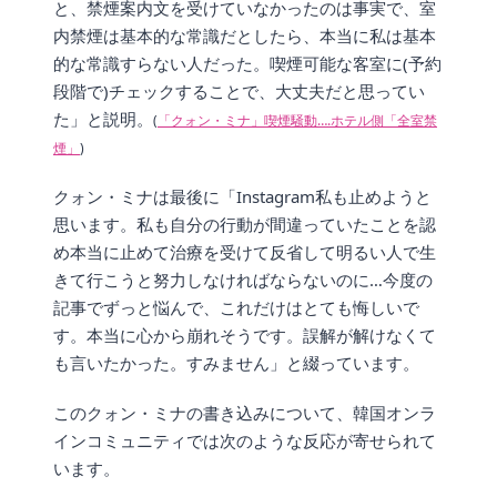
と、禁煙案内文を受けていなかったのは事実で、室
内禁煙は基本的な常識だとしたら、本当に私は基本
的な常識すらない人だった。喫煙可能な客室に(予約
段階で)チェックすることで、大丈夫だと思ってい
た」と説明。
(
「クォン・ミナ」喫煙騒動….ホテル側「全室禁
煙」
)
クォン・ミナは最後に「Instagram私も止めようと
思います。私も自分の行動が間違っていたことを認
め本当に止めて治療を受けて反省して明るい人で生
きて行こうと努力しなければならないのに…今度の
記事でずっと悩んで、これだけはとても悔しいで
す。本当に心から崩れそうです。誤解が解けなくて
も言いたかった。すみません」と綴っています。
このクォン・ミナの書き込みについて、韓国オンラ
インコミュニティでは次のような反応が寄せられて
います。