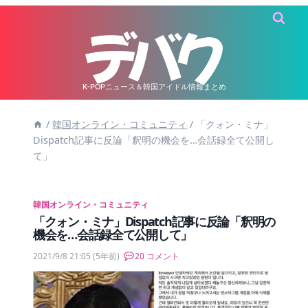
内
容
を
ス
キ
K-POPニュース＆韓国アイドル情報まとめ
ッ
/
韓国オンライン・コミュニティ
/
「クォン・ミナ」
プ
Dispatch記事に反論「釈明の機会を…会話録全て公開し
て」
韓国オンライン・コミュニティ
「クォン・ミナ」Dispatch記事に反論「釈明の
機会を…会話録全て公開して」
2021/9/8 21:05
(5年前)
20 コメント