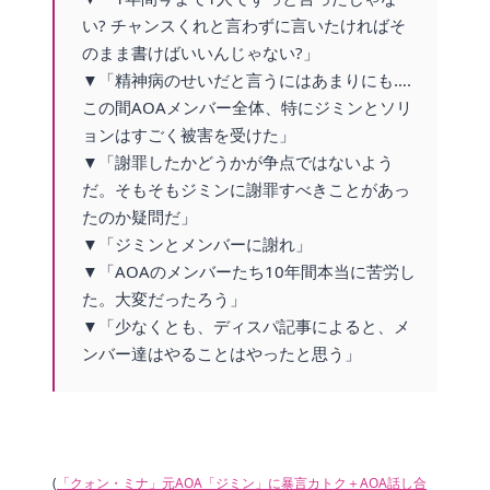
い? チャンスくれと言わずに言いたければそ
のまま書けばいいんじゃない?」
▼「精神病のせいだと言うにはあまりにも….
この間AOAメンバー全体、特にジミンとソリ
ョンはすごく被害を受けた」
▼「謝罪したかどうかが争点ではないよう
だ。そもそもジミンに謝罪すべきことがあっ
たのか疑問だ」
▼「ジミンとメンバーに謝れ」
▼「AOAのメンバーたち10年間本当に苦労し
た。大変だったろう」
▼「少なくとも、ディスパ記事によると、メ
ンバー達はやることはやったと思う」
(
「クォン・ミナ」元AOA「ジミン」に暴言カトク＋AOA話し合