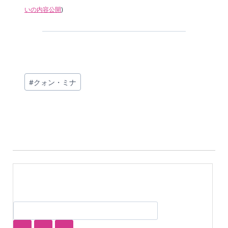
いの内容公開
)
投
#
クォン・ミナ
稿
タ
グ: