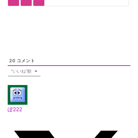
20
コメント
"いいね"順
ぽ222