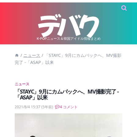
内
容
を
ス
キ
K-POPニュース＆韓国アイドル情報まとめ
ッ
/
ニュース
/
「STAYC」9月にカムバックへ、MV撮影
プ
完了 -「ASAP」以来
ニュース
「STAYC」9月にカムバックへ、MV撮影完了 -
「ASAP」以来
2021/8/4 15:37
(5年前)
4 コメント