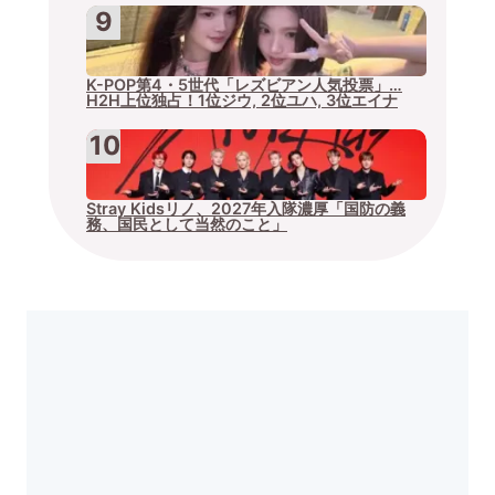
K-POP第4・5世代「レズビアン人気投票」…
H2H上位独占！1位ジウ, 2位ユハ, 3位エイナ
Stray Kidsリノ、2027年入隊濃厚「国防の義
務、国民として当然のこと」