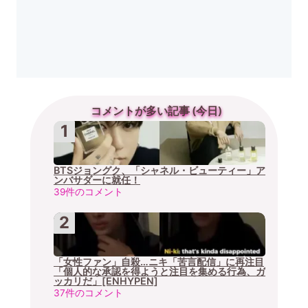
コメントが多い記事 (今日)
BTSジョングク、「シャネル・ビューティー」ア
ンバサダーに就任！
39件のコメント
「女性ファン」自殺…ニキ「苦言配信」に再注目
「個人的な承認を得ようと注目を集める行為、ガ
ッカリだ」[ENHYPEN]
37件のコメント