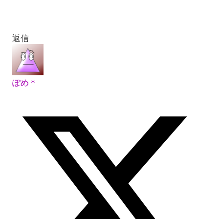
返信
ぽめ＊