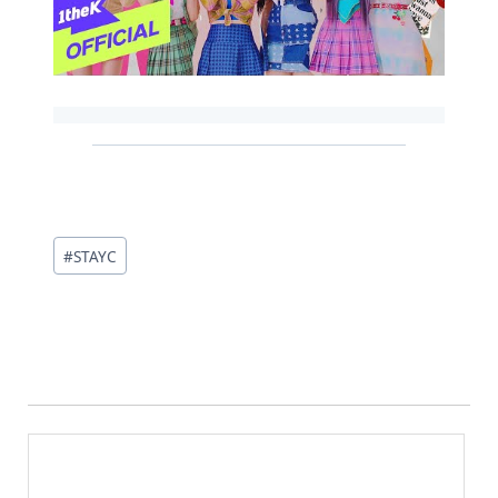
投
#
STAYC
稿
タ
グ: