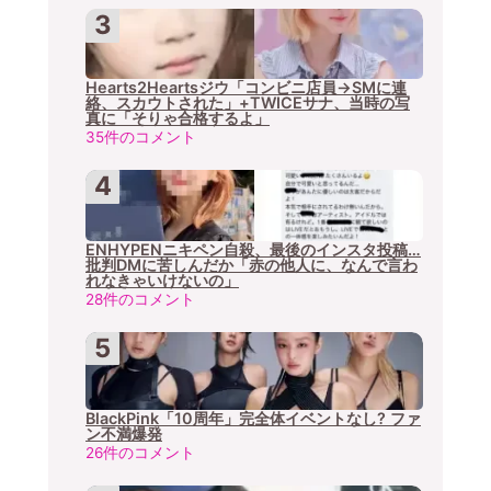
Hearts2Heartsジウ「コンビニ店員→SMに連
絡、スカウトされた」+TWICEサナ、当時の写
真に「そりゃ合格するよ」
35件のコメント
ENHYPENニキペン自殺、最後のインスタ投稿…
批判DMに苦しんだか「赤の他人に、なんで言わ
れなきゃいけないの」
28件のコメント
BlackPink「10周年」完全体イベントなし? ファ
ン不満爆発
26件のコメント