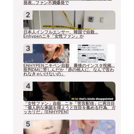
発表…ファン不満爆発で
日本人インフルエンサー、韓国で自殺…
Enhypenニキ「女性ファン」か
ENHYPENニキペン自殺、最後のインスタ投稿…
批判DMに苦しんだか「赤の他人に、なんで言わ
れなきゃいけないの」
「女性ファン」自殺…ニキ「苦言配信」に再注目
「個人的な承認を得ようと注目を集める行為、ガ
ッカリだ」[ENHYPEN]