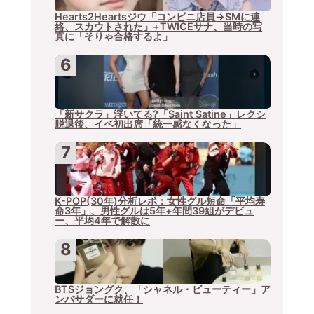
Hearts2Heartsジウ「コンビニ店員→SMに連
絡、スカウトされた」+TWICEサナ、当時の写
真に「そりゃ合格するよ」
「新サクラ」浮いてる?「Saint Satine」レクシ
脱退後、イベ初出席「統一感なくなった」
K-POP(30年)分析レポ：女性グル短命「平均寿
命3年」、男性グルは5年+年間39組がデビュ
ー、平均4年で解散に
BTSジョングク、「シャネル・ビューティー」ア
ンバサダーに就任！