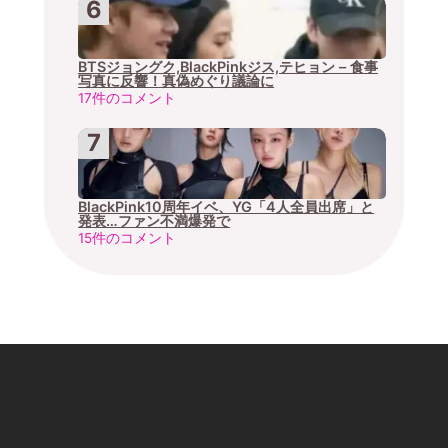
BTSジョングク,BlackPinkジス,テヒョン – 食事
写真に反響！真偽めぐり議論に
17件のコメント
BlackPink10周年イベ、YG「4人全員出席」と
発表…ファン不満爆発で
15件のコメント