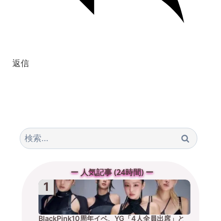
返信
検
索:
ー 人気記事 (24時間) ー
BlackPink10周年イベ、YG「4人全員出席」と