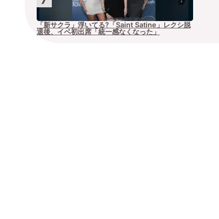
「新サクラ」浮いてる?「Saint Satine」レクシ脱
退後、イベ初出席「統一感なくなった」