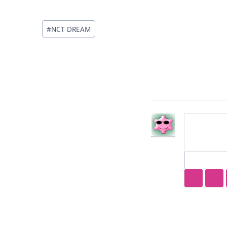
投
#
NCT DREAM
稿
タ
グ: