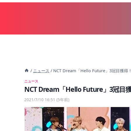
内
容
を
ス
キ
ッ
プ
/
ニュース
/
NCT Dream「Hello Future」3冠目獲
ニュース
NCT Dream「Hello Future」3
2021/7/10 16:51
(5年前)