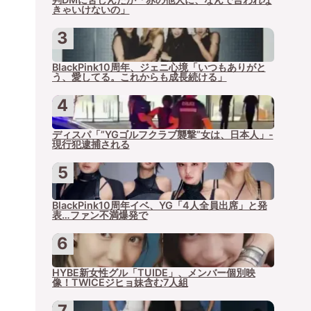
きゃいけないの」
BlackPink10周年、ジェニ心境「いつもありがと
う、愛してる。これからも成長続ける」
ディスパ「”YGゴルフクラブ襲撃”女は、日本人」-
現行犯逮捕される
BlackPink10周年イベ、YG「4人全員出席」と発
表…ファン不満爆発で
HYBE新女性グル「TUIDE」、メンバー個別映
像！TWICEジヒョ妹含む7人組