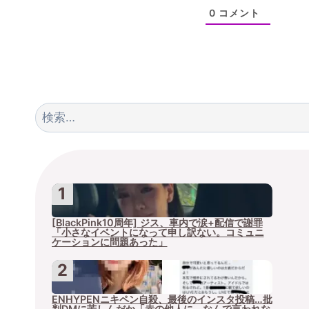
0
コメント
検
索:
[BlackPink10周年] ジス、車内で涙+配信で謝罪
「小さなイベントになって申し訳ない。コミュニ
ケーションに問題あった」
ENHYPENニキペン自殺、最後のインスタ投稿…批
判DMに苦しんだか「赤の他人に、なんで言われな