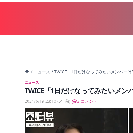
内
容
を
ス
キ
ッ
プ
/
ニュース
/
TWICE「1日だけなってみたいメンバーは
ニュース
TWICE「1日だけなってみたいメン
2021/6/19 23:10
(5年前)
3 コメント