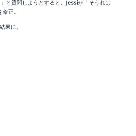
….」と質問しようとすると、
Jessi
が「そうれは
を修正。
結果に。