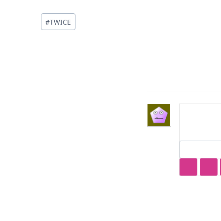
投
#
TWICE
稿
タ
グ: