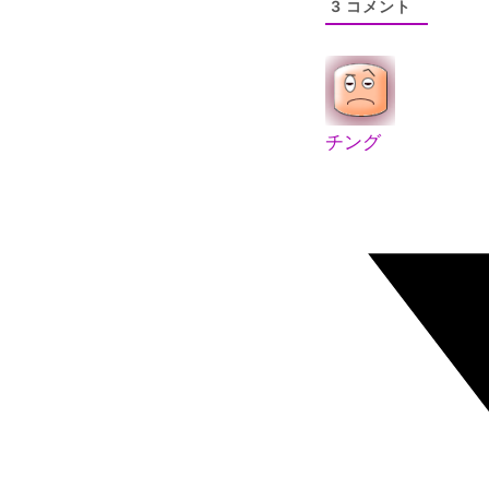
3
コメント
チング