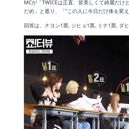
MCが「TWICEは正直、皆美しくて綺麗だ
だめ」と遮り、「”この人に今日だけ体を変
回答は、ナヨン1票, ジヒョ1票, ミナ1票, ダ