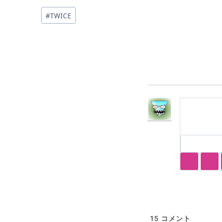
投
#
TWICE
稿
タ
グ:
15
コメント