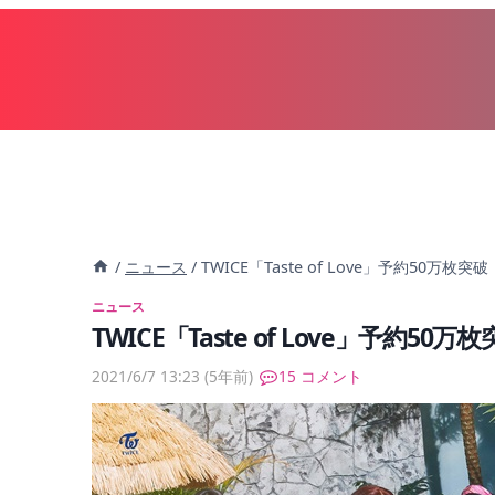
内
容
を
ス
キ
ッ
プ
/
ニュース
/
TWICE「Taste of Love」予約50万枚突破
ニュース
TWICE「Taste of Love」予約50万
2021/6/7 13:23
(5年前)
15 コメント