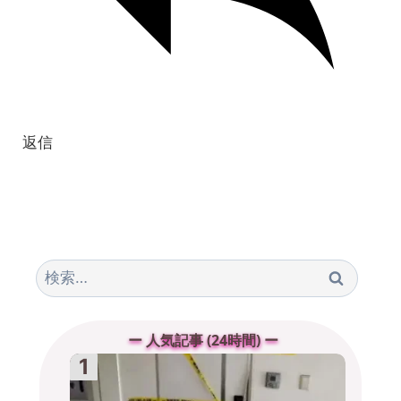
返信
検
索:
ー 人気記事 (24時間) ー