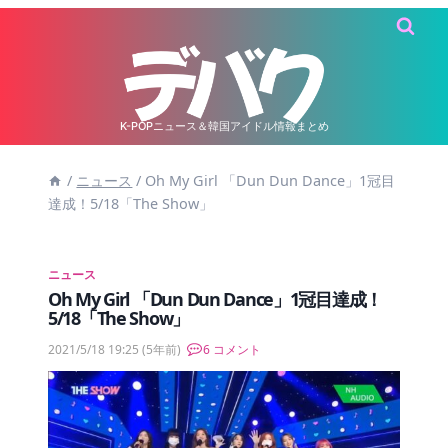
内
容
を
ス
キ
K-POPニュース＆韓国アイドル情報まとめ
ッ
/
ニュース
/
Oh My Girl 「Dun Dun Dance」1冠目
プ
達成！5/18「The Show」
ニュース
Oh My Girl 「Dun Dun Dance」1冠目達成！
5/18「The Show」
2021/5/18 19:25
(5年前)
6 コメント