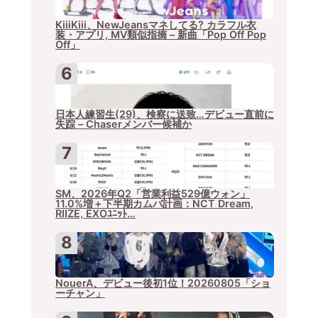
KiiiKiii、NewJeansマネしてる? カラフル衣
装・アプリ, MV類似指摘 – 新曲「Pop Off Pop
Off」
日本人練習生(29)、検察に送致…デビュー直前に
失踪 – Chaserメンバー候補か
SM、2026年Q2「営業利益529億ウォン」
11.0%増＋下半期カムバ計画：NCT Dream,
RIIZE, EXOﾕﾆｯﾄ…
NouerA、デビュー後初1位！20260805「ショ
ーチャン」