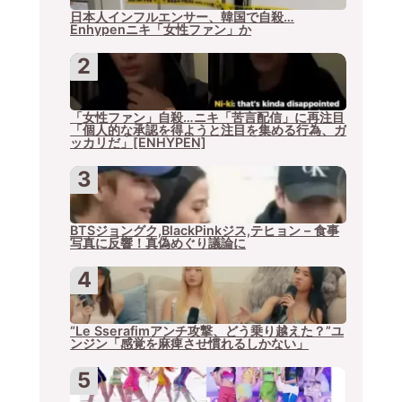
日本人インフルエンサー、韓国で自殺…
Enhypenニキ「女性ファン」か
「女性ファン」自殺…ニキ「苦言配信」に再注目
「個人的な承認を得ようと注目を集める行為、ガ
ッカリだ」[ENHYPEN]
BTSジョングク,BlackPinkジス,テヒョン – 食事
写真に反響！真偽めぐり議論に
“Le Sserafimアンチ攻撃、どう乗り越えた？”ユ
ンジン「感覚を麻痺させ慣れるしかない」