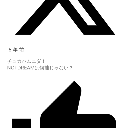
5 年 前
チュカハムニダ！
NCTDREAMは候補じゃない？