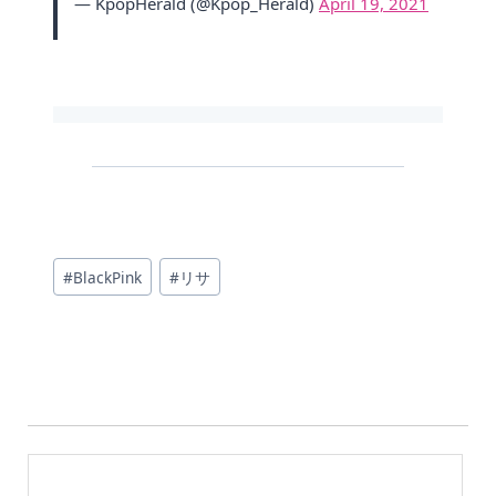
— KpopHerald (@Kpop_Herald)
April 19, 2021
投
#
BlackPink
#
リサ
稿
タ
グ: