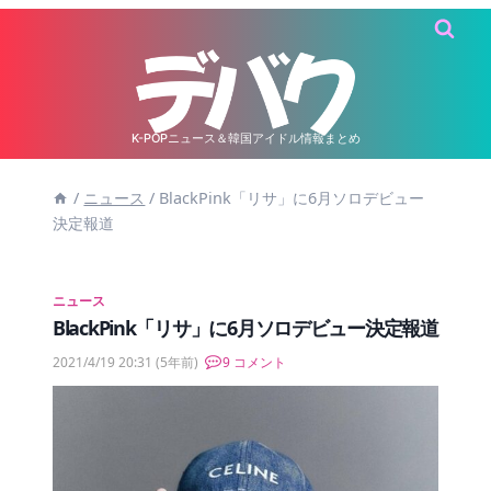
内
容
を
ス
キ
K-POPニュース＆韓国アイドル情報まとめ
ッ
/
ニュース
/
BlackPink「リサ」に6月ソロデビュー
プ
決定報道
ニュース
BlackPink「リサ」に6月ソロデビュー決定報道
2021/4/19 20:31
(5年前)
9 コメント