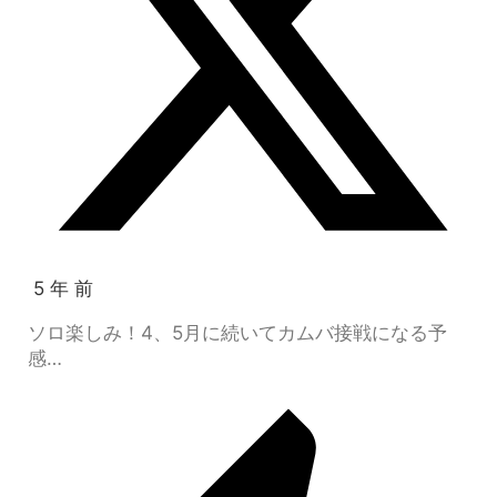
5 年 前
ソロ楽しみ！4、5月に続いてカムバ接戦になる予
感…