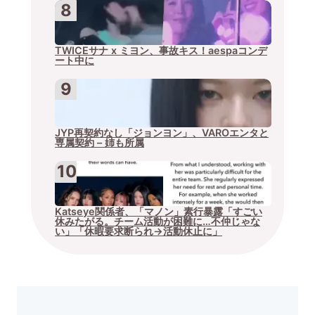
TWICEサナ x ミヨン、事故キス！aespaコンデ
ート中に
JYP再契約なし「ジョンヨン」、VAROエンタと
専属契約 – 姉も所属
Katseye関係者、「マノン」素行暴露「すごい
休みたがる。チーム活動が困難に…不仲じゃな
い」「休暇要求断られ→活動休止に」