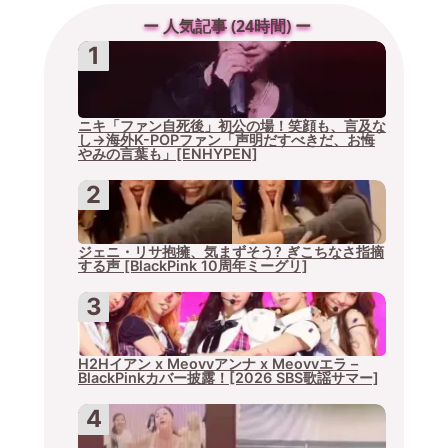
ー 人気記事 (24時間) ー
ニキ「ファン自死後」初公の場！笑顔も、言及な
し→海外K-POPファン「声明だすべきだ、お悔
やみの言葉も」[ENHYPEN]
ジェニ・リサ抱擁、気まずそう? ぎこちなさ指摘
する声 [BlackPink 10周年ミーグリ]
H2Hイアン x Meovvアンナ x Meovvエラ –
BlackPinkカバー披露！[2026 SBS歌謡サマー]