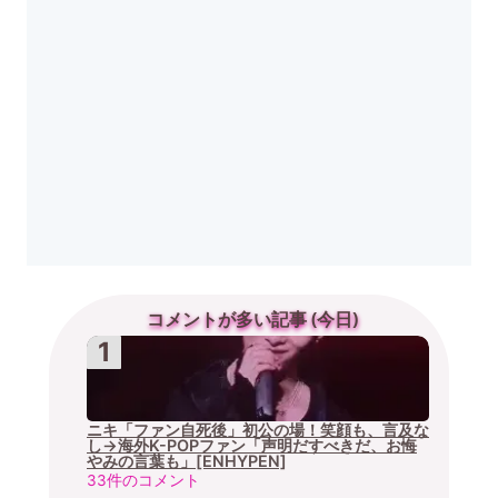
コメントが多い記事 (今日)
ニキ「ファン自死後」初公の場！笑顔も、言及な
し→海外K-POPファン「声明だすべきだ、お悔
やみの言葉も」[ENHYPEN]
33件のコメント