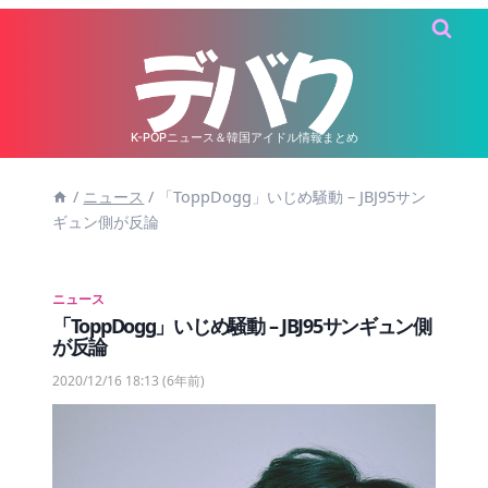
内
容
を
ス
キ
K-POPニュース＆韓国アイドル情報まとめ
ッ
/
ニュース
/
「ToppDogg」いじめ騒動 – JBJ95サン
プ
ギュン側が反論
ニュース
「ToppDogg」いじめ騒動 – JBJ95サンギュン側
が反論
2020/12/16 18:13
(6年前)