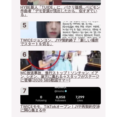
HYBE新人「TUIDE」に、パクリ疑惑…ベビモン
作曲者「デモ音源が流出したかも、似すぎてい
る」
TWICEジョンヨン、JYP契約終了「新しい場所
でスタートを切る」
MC放送事故、進行ストップ！ソンチャン, イア
ン, シオン、途方に暮れる→スタッフがステージ
に登場[2026 SBS歌謡サマー]
TWICEモモ、TikTokオープン！JYP再契約交渉
に関心集まる中