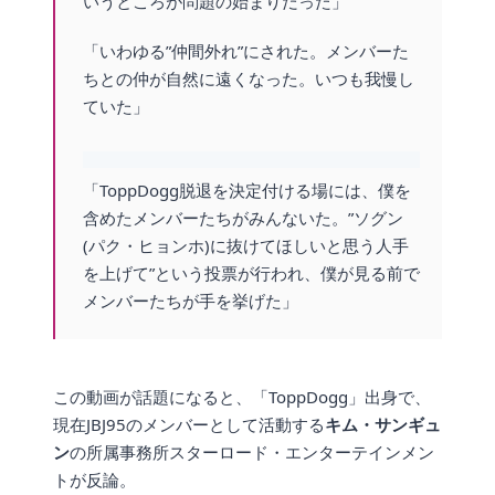
いうところが問題の始まりだった」
「いわゆる”仲間外れ”にされた。メンバーた
ちとの仲が自然に遠くなった。いつも我慢し
ていた」
「ToppDogg脱退を決定付ける場には、僕を
含めたメンバーたちがみんないた。”ソグン
(パク・ヒョンホ)に抜けてほしいと思う人手
を上げて”という投票が行われ、僕が見る前で
メンバーたちが手を挙げた」
この動画が話題になると、「ToppDogg」出身で、
現在JBJ95のメンバーとして活動する
キム・サンギュ
ン
の所属事務所スターロード・エンターテインメン
トが反論。