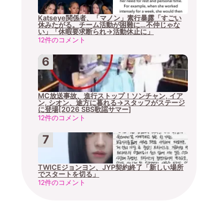
Katseye関係者、「マノン」素行暴露「すごい
休みたがる。チーム活動が困難に…不仲じゃな
い」「休暇要求断られ→活動休止に」
12件のコメント
MC放送事故、進行ストップ！ソンチャン, イア
ン, シオン、途方に暮れる→スタッフがステージ
に登場[2026 SBS歌謡サマー]
12件のコメント
TWICEジョンヨン、JYP契約終了「新しい場所
でスタートを切る」
12件のコメント