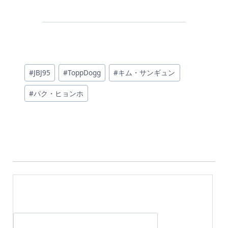
投
#
JBJ95
#
ToppDogg
#
キム・サンギュン
稿
#
パク・ヒョンホ
タ
グ: