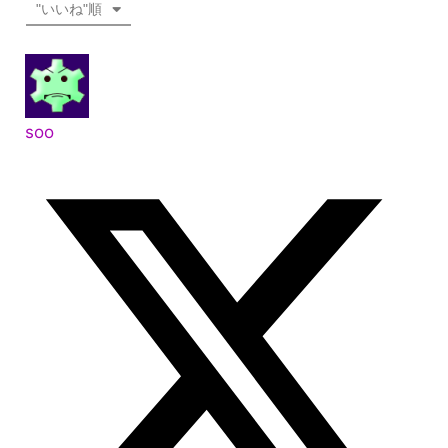
"いいね"順
soo