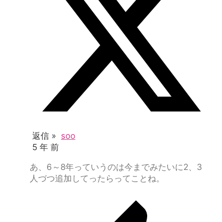
返信 »
soo
5 年 前
あ、6～8年っていうのは今までみたいに2、3
人づつ追加してったらってことね。