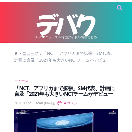
内
容
を
ス
キ
K-POPニュース＆韓国アイドル情報まとめ
ッ
/
ニュース
/
「NCT、アフリカまで拡張」SM代表、
プ
計画に言及「2021年も大きいNCTチームがデビュー」
ニュース
「NCT、アフリカまで拡張」SM代表、計画に
言及「2021年も大きいNCTチームがデビュー」
2020/11/21 16:48
(6年前)
14 コメント