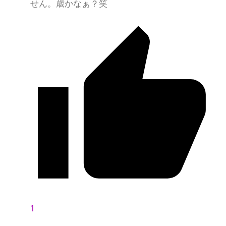
せん。歳かなぁ？笑
1