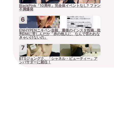
BlackPink「10周年」完全体イベントなし? ファン
不満爆発
ENHYPENニキペン自殺、最後のインスタ投稿…批
判DMに苦しんだか「赤の他人に、なんで言われな
きゃいけないの」
BTSジョングク、「シャネル・ビューティー」ア
ンバサダーに就任！