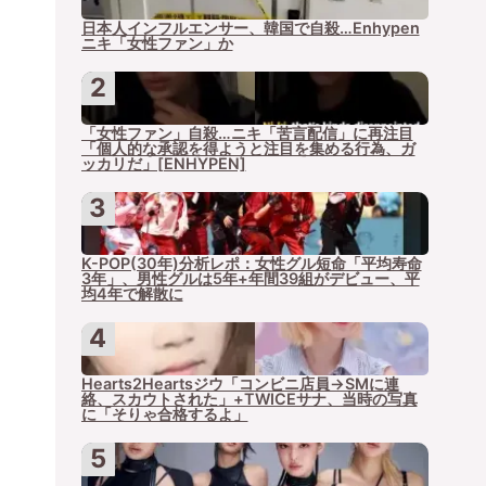
日本人インフルエンサー、韓国で自殺…Enhypen
ニキ「女性ファン」か
「女性ファン」自殺…ニキ「苦言配信」に再注目
「個人的な承認を得ようと注目を集める行為、ガ
ッカリだ」[ENHYPEN]
K-POP(30年)分析レポ：女性グル短命「平均寿命
3年」、男性グルは5年+年間39組がデビュー、平
均4年で解散に
Hearts2Heartsジウ「コンビニ店員→SMに連
絡、スカウトされた」+TWICEサナ、当時の写真
に「そりゃ合格するよ」