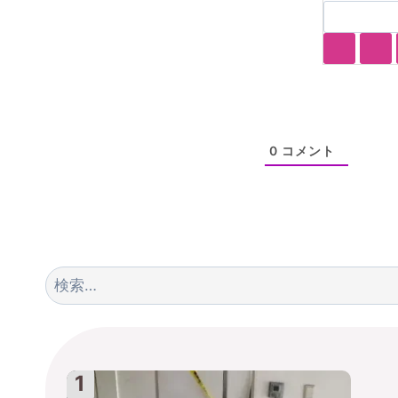
0
コメント
検
索: