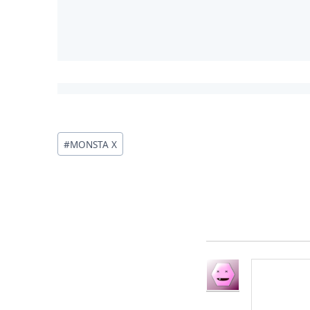
投
#
MONSTA X
稿
タ
グ: