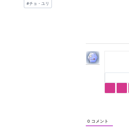
投
#
チョ・ユリ
稿
タ
グ:
0
コメント