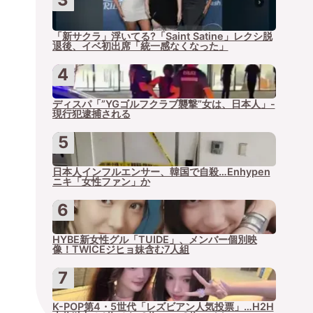
「新サクラ」浮いてる?「Saint Satine」レクシ脱
退後、イベ初出席「統一感なくなった」
ディスパ「”YGゴルフクラブ襲撃”女は、日本人」-
現行犯逮捕される
日本人インフルエンサー、韓国で自殺…Enhypen
ニキ「女性ファン」か
HYBE新女性グル「TUIDE」、メンバー個別映
像！TWICEジヒョ妹含む7人組
K-POP第4・5世代「レズビアン人気投票」…H2H