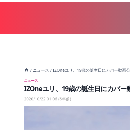
内
容
を
ス
キ
ッ
プ
/
ニュース
/
IZOneユリ、19歳の誕生日にカバー動画公開 -「
ニュース
IZOneユリ、19歳の誕生日にカバー動画公開
2020/10/22 01:06
(6年前)