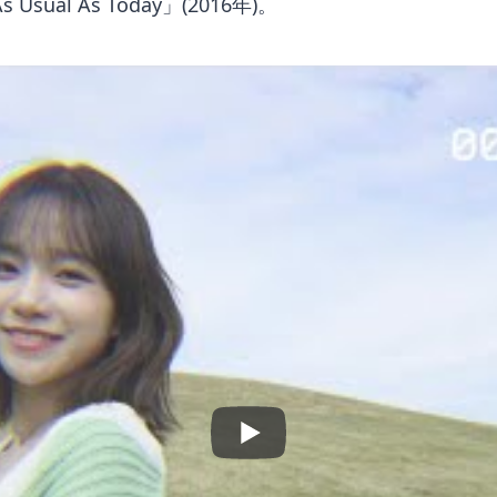
ual As Today」(2016年)。