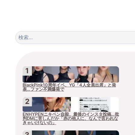
検
索:
BlackPink10周年イベ、YG「4人全員出席」と発
表…ファン不満爆発で
ENHYPENニキペン自殺、最後のインスタ投稿…批
判DMに苦しんだか「赤の他人に、なんで言われな
きゃいけないの」