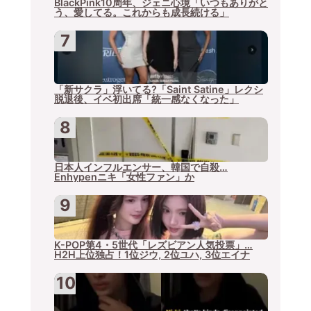
BlackPink10周年、ジェニ心境「いつもありがと
う、愛してる。これからも成長続ける」
「新サクラ」浮いてる?「Saint Satine」レクシ
脱退後、イベ初出席「統一感なくなった」
日本人インフルエンサー、韓国で自殺…
Enhypenニキ「女性ファン」か
K-POP第4・5世代「レズビアン人気投票」…
H2H上位独占！1位ジウ, 2位ユハ, 3位エイナ