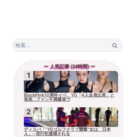
検
索:
ー 人気記事 (24時間) ー
BlackPink10周年イベ、YG「4人全員出席」と
発表…ファン不満爆発で
ディスパ「”YGゴルフクラブ襲撃”女は、日本
人」- 現行犯逮捕される