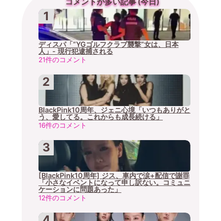
コメントが多い記事 (今日)
ディスパ「”YGゴルフクラブ襲撃”女は、日本
人」- 現行犯逮捕される
21件のコメント
BlackPink10周年、ジェニ心境「いつもありがと
う、愛してる。これからも成長続ける」
16件のコメント
[BlackPink10周年] ジス、車内で涙+配信で謝罪
「小さなイベントになって申し訳ない。コミュニ
ケーションに問題あった」
12件のコメント