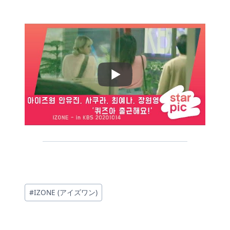
投
#
IZONE (アイズワン)
稿
タ
グ: