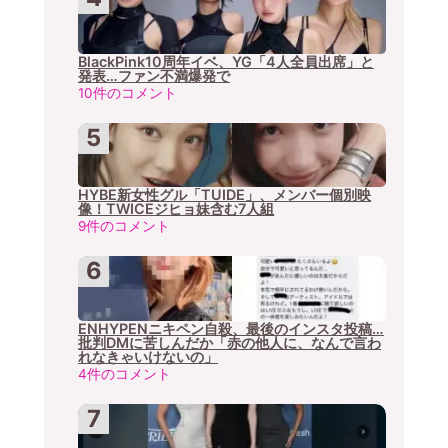
BlackPink10周年イベ、YG「4人全員出席」と
発表…ファン不満爆発で
10件のコメント
HYBE新女性グル「TUIDE」、メンバー個別映
像！TWICEジヒョ妹含む7人組
9件のコメント
ENHYPENニキペン自殺、最後のインスタ投稿…
批判DMに苦しんだか「赤の他人に、なんで言わ
れなきゃいけないの」
4件のコメント