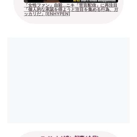
「女性ファン」自殺…ニキ「苦言配信」に再注目
「個人的な承認を得ようと注目を集める行為、ガ
ッカリだ」[ENHYPEN]