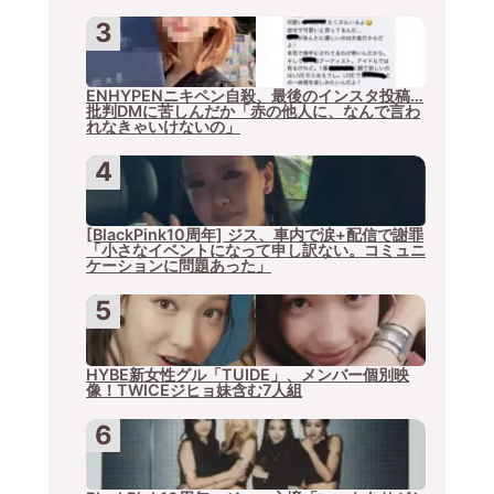
ENHYPENニキペン自殺、最後のインスタ投稿…
批判DMに苦しんだか「赤の他人に、なんで言わ
れなきゃいけないの」
[BlackPink10周年] ジス、車内で涙+配信で謝罪
「小さなイベントになって申し訳ない。コミュニ
ケーションに問題あった」
HYBE新女性グル「TUIDE」、メンバー個別映
像！TWICEジヒョ妹含む7人組