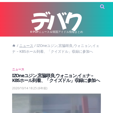
内
容
を
ス
キ
K-POPニュース＆韓国アイドル情報まとめ
ッ
/
ニュース
/
IZOneユジン,宮脇咲良,ウォニョン,イェ
プ
ナ – KBSホール到着、「クイズドル」収録に参加へ
ニュース
IZOneユジン,宮脇咲良,ウォニョン,イェナ –
KBSホール到着、「クイズドル」収録に参加へ
2020/10/14 18:25
(6年前)