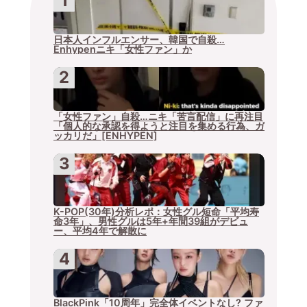
日本人インフルエンサー、韓国で自殺…
Enhypenニキ「女性ファン」か
「女性ファン」自殺…ニキ「苦言配信」に再注目
「個人的な承認を得ようと注目を集める行為、ガ
ッカリだ」[ENHYPEN]
K-POP(30年)分析レポ：女性グル短命「平均寿
命3年」、男性グルは5年+年間39組がデビュ
ー、平均4年で解散に
BlackPink「10周年」完全体イベントなし? ファ