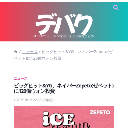
内
容
を
ス
キ
K-POPニュース＆韓国アイドル情報まとめ
ッ
/
ニュース
/
ビッグヒット&YG、ネイバーZepeto(ゼ
プ
ペット)に120億ウォン投資
ニュース
ビッグヒット&YG、ネイバーZepeto(ゼペット)
に120億ウォン投資
2020/10/12 22:33
(6年前)