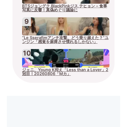
BTSジョングク,BlackPinkジス,テヒョン – 食事
写真に反響！真偽めぐり議論に
“Le Sserafimアンチ攻撃、どう乗り越えた？”ユ
ンジン「感覚を麻痺させ慣れるしかない」
ジェニ、Young K抑え「Less than a Lover」2
冠目！20260806「Mカ」