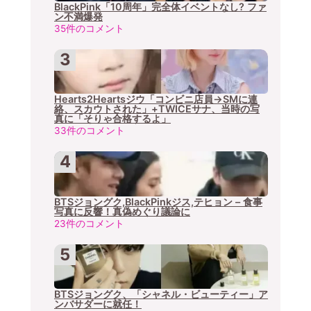
BlackPink「10周年」完全体イベントなし? ファ
ン不満爆発
35件のコメント
Hearts2Heartsジウ「コンビニ店員→SMに連
絡、スカウトされた」+TWICEサナ、当時の写
真に「そりゃ合格するよ」
33件のコメント
BTSジョングク,BlackPinkジス,テヒョン – 食事
写真に反響！真偽めぐり議論に
23件のコメント
BTSジョングク、「シャネル・ビューティー」ア
ンバサダーに就任！