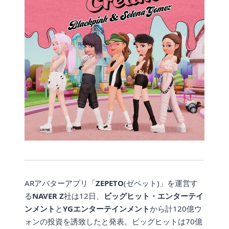
ARアバターアプリ「
ZEPETO
(ゼペット)」を運営す
る
NAVER Z
社は12日、
ビッグヒット・エンターテイ
ンメント
と
YGエンターテインメント
から計120億ウ
ォンの投資を誘致したと発表。ビッグヒットは70億