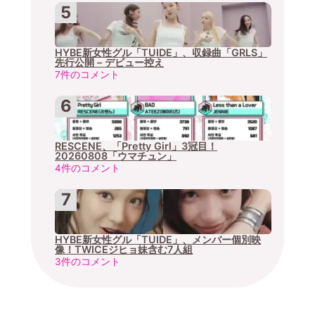
HYBE新女性グル「TUIDE」、収録曲「GRLS」
先行公開 – デビュー控え
7件のコメント
RESCENE、「Pretty Girl」3冠目！
20260808「ウマチュン」
4件のコメント
HYBE新女性グル「TUIDE」、メンバー個別映
像！TWICEジヒョ妹含む7人組
3件のコメント