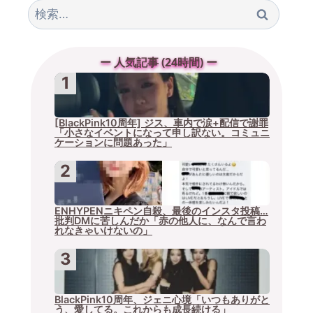
検
索:
ー 人気記事 (24時間) ー
[BlackPink10周年] ジス、車内で涙+配信で謝罪
「小さなイベントになって申し訳ない。コミュニ
ケーションに問題あった」
ENHYPENニキペン自殺、最後のインスタ投稿…
批判DMに苦しんだか「赤の他人に、なんで言わ
れなきゃいけないの」
BlackPink10周年、ジェニ心境「いつもありがと
う、愛してる。これからも成長続ける」