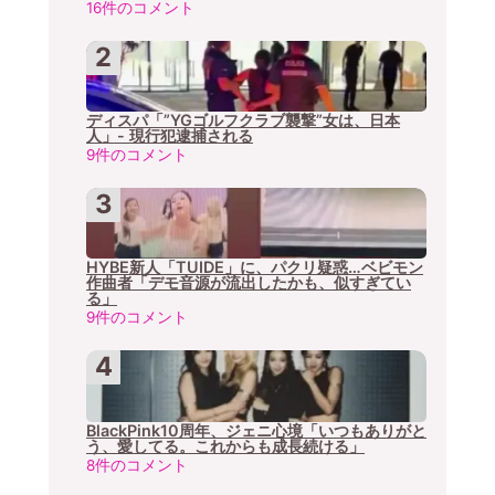
16件のコメント
ディスパ「”YGゴルフクラブ襲撃”女は、日本
人」- 現行犯逮捕される
9件のコメント
HYBE新人「TUIDE」に、パクリ疑惑…ベビモン
作曲者「デモ音源が流出したかも、似すぎてい
る」
9件のコメント
BlackPink10周年、ジェニ心境「いつもありがと
う、愛してる。これからも成長続ける」
8件のコメント