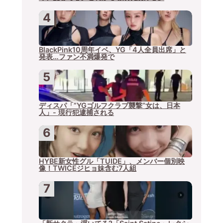
BlackPink10周年イベ、YG「4人全員出席」と
発表…ファン不満爆発で
ディスパ「”YGゴルフクラブ襲撃”女は、日本
人」- 現行犯逮捕される
HYBE新女性グル「TUIDE」、メンバー個別映
像！TWICEジヒョ妹含む7人組