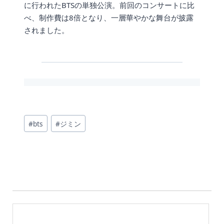
に行われたBTSの単独公演。前回のコンサートに比
べ、制作費は8倍となり、一層華やかな舞台が披露
されました。
投
#
bts
#
ジミン
稿
タ
グ: