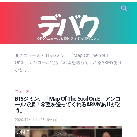
内
容
を
ス
キ
K-POPニュース＆韓国アイドル情報まとめ
ッ
/
ニュース
/
BTSジミン、「Map Of The Soul
プ
On:E」アンコールで涙「希望を送ってくれるARMYあり
がとう」
ニュース
BTSジミン、「Map Of The Soul On:E」アンコ
ールで涙「希望を送ってくれるARMYありがと
う」
2020/10/11 14:25
(6年前)