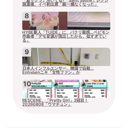
「新サクラ」浮いてる?「Saint Satine」レクシ
脱退後、イベ初出席「統一感なくなった」
HYBE新人「TUIDE」に、パクリ疑惑…ベビモン
作曲者「デモ音源が流出したかも、似すぎてい
る」
日本人インフルエンサー、韓国で自殺…
Enhypenニキ「女性ファン」か
RESCENE、「Pretty Girl」3冠目！
20260808「ウマチュン」