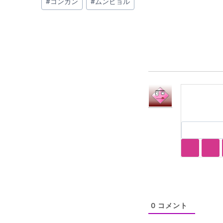
#
コンガン
#
ムンビョル
稿
タ
グ:
0
コメント