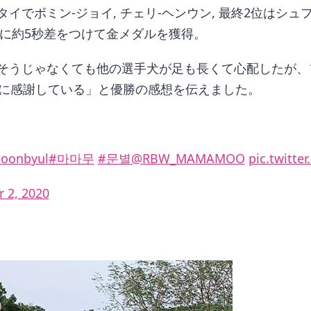
タイでボミン-ジョイ, チェリ-ヘンウン, 最終2位はシ
クに約5秒差をつけて金メダルを獲得。
そうじゃなくても他の選手犬が足も長くて心配したが、
当に感謝している」と優勝の感想を伝えました。
oonbyul
#마마무
#문별
@RBW_MAMAMOO
pic.twitt
 2, 2020