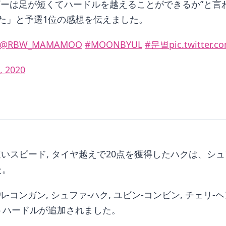
ギーは足が短くてハードルを越えることができるか”と言
た」と予選1位の感想を伝えました。
@RBW_MAMAMOO
#MOONBYUL
#문별
pic.twitter
, 2020
秒台の速いスピード, タイヤ越えで20点を獲得したハクは
た。
ンガン, シュファ-ハク, ユビン-コンビン, チェリ-
うハードルが追加されました。