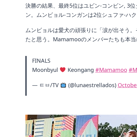
決勝の結果、最終5位はユビン-コンビン, 3位
ン。ムンビョル-コンガンは2位シュファ-ハ
ムンビョルは愛犬の頑張りに「涙が出そう。
たと思う。Mamamooのメンバーたちも本
FINALS
Moonbyul
Keongang
#Mamamoo
#M
— ㅌㅂ/TV
(@lunaestrellados)
October