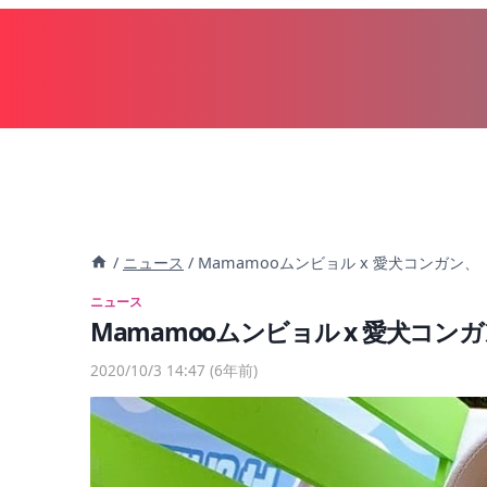
内
容
を
ス
キ
ッ
プ
/
ニュース
/
Mamamooムンビョル x 愛犬コンガ
ニュース
Mamamooムンビョル x 愛犬コ
2020/10/3 14:47
(6年前)