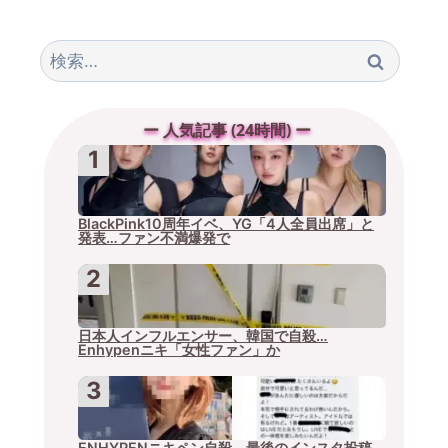
検
索:
ー 人気記事 (24時間) ー
BlackPink10周年イベ、YG「4人全員出席」と
発表…ファン不満爆発で
日本人インフルエンサー、韓国で自殺…
Enhypenニキ「女性ファン」か
ENHYPENニキペン自殺、最後のインスタ投稿…