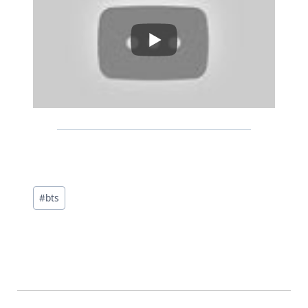
投
#
bts
稿
タ
グ: