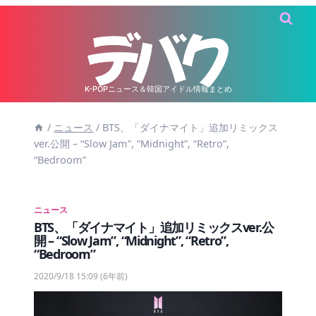
内
容
を
ス
キ
K-POPニュース＆韓国アイドル情報まとめ
ッ
/
ニュース
/
BTS、「ダイナマイト」追加リミックス
プ
ver.公開 – “Slow Jam”, “Midnight”, “Retro”,
“Bedroom”
ニュース
BTS、「ダイナマイト」追加リミックスver.公
開 – “Slow Jam”, “Midnight”, “Retro”,
“Bedroom”
2020/9/18 15:09
(6年前)