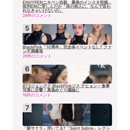
ENHYPENニキペン自殺、最後のインスタ投稿…
批判DMに苦しんだか「赤の他人に、なんで言わ
れなきゃいけないの」
28件のコメント
BlackPink「10周年」完全体イベントなし? ファ
ン不満爆発
26件のコメント
BTSジョングク,BlackPinkジス,テヒョン – 食事
写真に反響！真偽めぐり議論に
16件のコメント
「新サクラ」浮いてる?「Saint Satine」レクシ