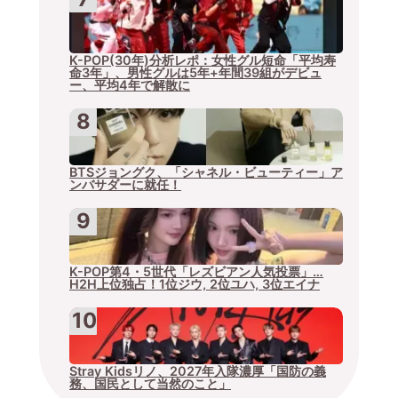
K-POP(30年)分析レポ：女性グル短命「平均寿
命3年」、男性グルは5年+年間39組がデビュ
ー、平均4年で解散に
BTSジョングク、「シャネル・ビューティー」ア
ンバサダーに就任！
K-POP第4・5世代「レズビアン人気投票」…
H2H上位独占！1位ジウ, 2位ユハ, 3位エイナ
Stray Kidsリノ、2027年入隊濃厚「国防の義
務、国民として当然のこと」