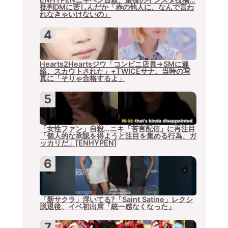
批判DMに苦しんだか「赤の他人に、なんで言わ
れなきゃいけないの」
Hearts2Heartsジウ「コンビニ店員→SMに連
絡、スカウトされた」+TWICEサナ、当時の写
真に「そりゃ合格するよ」
「女性ファン」自殺…ニキ「苦言配信」に再注目
「個人的な承認を得ようと注目を集める行為、ガ
ッカリだ」[ENHYPEN]
「新サクラ」浮いてる?「Saint Satine」レクシ
脱退後、イベ初出席「統一感なくなった」