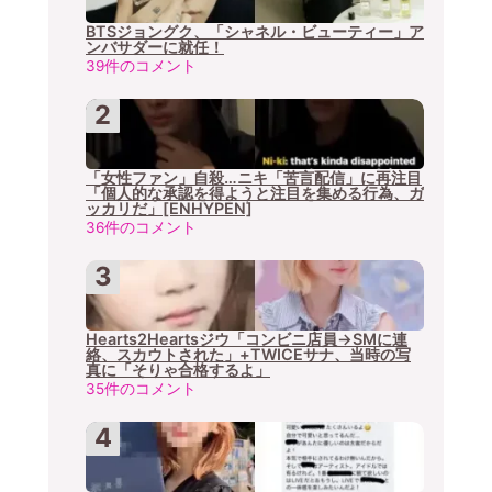
BTSジョングク、「シャネル・ビューティー」ア
ンバサダーに就任！
39件のコメント
「女性ファン」自殺…ニキ「苦言配信」に再注目
「個人的な承認を得ようと注目を集める行為、ガ
ッカリだ」[ENHYPEN]
36件のコメント
Hearts2Heartsジウ「コンビニ店員→SMに連
絡、スカウトされた」+TWICEサナ、当時の写
真に「そりゃ合格するよ」
35件のコメント