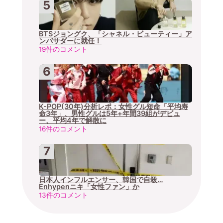
BTSジョングク、「シャネル・ビューティー」ア
ンバサダーに就任！
19件のコメント
K-POP(30年)分析レポ：女性グル短命「平均寿
命3年」、男性グルは5年+年間39組がデビュ
ー、平均4年で解散に
16件のコメント
日本人インフルエンサー、韓国で自殺…
Enhypenニキ「女性ファン」か
13件のコメント