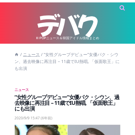
内
容
を
ス
キ
K-POPニュース＆韓国アイドル情報まとめ
ッ
/
ニュース
/
“女性グループデビュー”女優パク・シウ
プ
ン、過去映像に再注目 – 11歳でIU熱唱, 「仮面歌王」に
も出演
ニュース
“女性グループデビュー”女優パク・シウン、過
去映像に再注目 – 11歳でIU熱唱, 「仮面歌王」
にも出演
2020/9/9 15:47
(6年前)