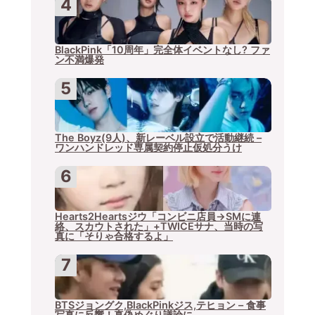
BlackPink「10周年」完全体イベントなし? ファ
ン不満爆発
The Boyz(9人)、新レーベル設立で活動継続 –
ワンハンドレッド専属契約停止仮処分うけ
Hearts2Heartsジウ「コンビニ店員→SMに連
絡、スカウトされた」+TWICEサナ、当時の写
真に「そりゃ合格するよ」
BTSジョングク,BlackPinkジス,テヒョン – 食事
写真に反響！真偽めぐり議論に