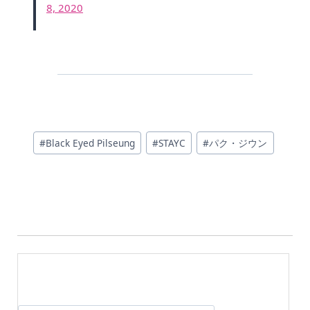
8, 2020
投
#
Black Eyed Pilseung
#
STAYC
#
パク・ジウン
稿
タ
グ: