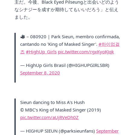
主だ。今後、Black Eyed Pilseungと出会いどのよう
なシナジーを成すか期待してもいいだろう」と伝え
ました。
– 080920 | Park Sieun, membro confirmada,
cantando no 'King of Masked Singer'.
#하이업걸
즈
#HighUp_Girls
pic.twitter.com/rgxKyoKJqk
— HighUp Girls Brasil (@HIGHUPGIRLSBR)
September 8, 2020
Sieun dancing to Miss A's Hush
© MBC's King of Masked Singer (2019)
pic.twitter.com/aUjRVeDh0Z
— HIGHUP SIEUN (@parksieunfans)
September