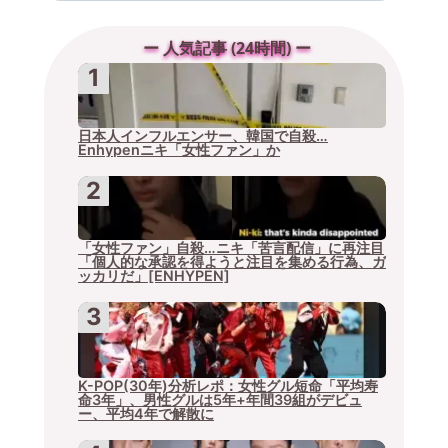
ー 人気記事 (24時間) ー
日本人インフルエンサー、韓国で自殺…
Enhypenニキ「女性ファン」か
「女性ファン」自殺…ニキ「苦言配信」に再注目
「個人的な承認を得ようと注目を集める行為、ガ
ッカリだ」[ENHYPEN]
K-POP(30年)分析レポ：女性グル短命「平均寿
命3年」、男性グルは5年+年間39組がデビュ
ー、平均4年で解散に