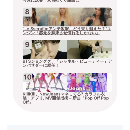
“Le Sserafimアンチ攻撃、どう乗り越えた？”ユ
ンジン「感覚を麻痺させ慣れるしかない」
BTSジョングク、「シャネル・ビューティー」ア
ンバサダーに就任！
KiiiKiii、NewJeansマネしてる? カラフル衣
装・アプリ, MV類似指摘 – 新曲「Pop Off Pop
Off」