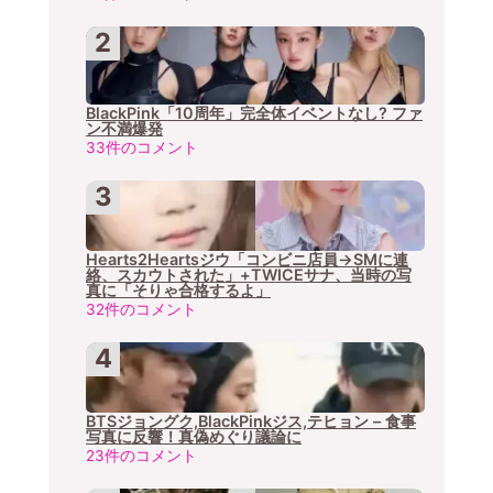
BlackPink「10周年」完全体イベントなし? ファ
ン不満爆発
33件のコメント
Hearts2Heartsジウ「コンビニ店員→SMに連
絡、スカウトされた」+TWICEサナ、当時の写
真に「そりゃ合格するよ」
32件のコメント
BTSジョングク,BlackPinkジス,テヒョン – 食事
写真に反響！真偽めぐり議論に
23件のコメント