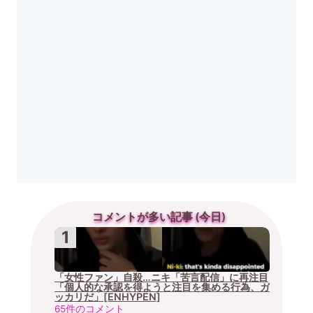
コメントが多い記事 (今日)
「女性ファン」自殺…ニキ「苦言配信」に再注目
「個人的な承認を得ようと注目を集める行為、ガ
ッカリだ」[ENHYPEN]
65件のコメント