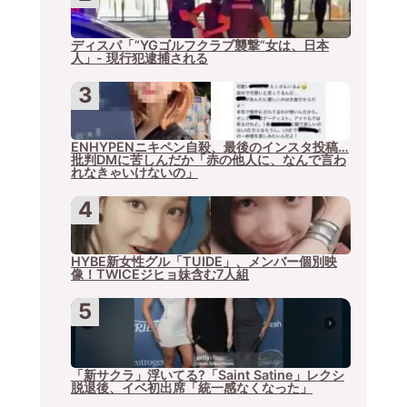
ディスパ「”YGゴルフクラブ襲撃”女は、日本
人」- 現行犯逮捕される
ENHYPENニキペン自殺、最後のインスタ投稿…
批判DMに苦しんだか「赤の他人に、なんで言わ
れなきゃいけないの」
HYBE新女性グル「TUIDE」、メンバー個別映
像！TWICEジヒョ妹含む7人組
「新サクラ」浮いてる?「Saint Satine」レクシ
脱退後、イベ初出席「統一感なくなった」