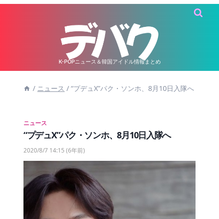
内
容
を
ス
キ
K-POPニュース＆韓国アイドル情報まとめ
ッ
/
ニュース
/
“プデュX”パク・ソンホ、8月10日入隊へ
プ
ニュース
“プデュX”パク・ソンホ、8月10日入隊へ
2020/8/7 14:15
(6年前)