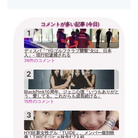
コメントが多い記事 (今日)
ディスパ「”YGゴルフクラブ襲撃”女は、日本
人」- 現行犯逮捕される
36件のコメント
BlackPink10周年、ジェニ心境「いつもありがと
う、愛してる。これからも成長続ける」
15件のコメント
HYBE新女性グル「TUIDE」、メンバー個別映
像！TWICEジヒョ妹含む7人組