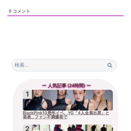
0
コメント
検
索:
ー 人気記事 (24時間) ー
BlackPink10周年イベ、YG「4人全員出席」と
発表…ファン不満爆発で