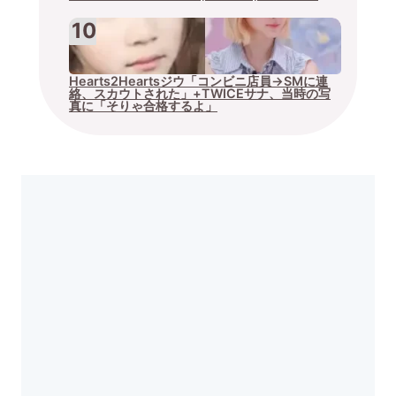
Hearts2Heartsジウ「コンビニ店員→SMに連
絡、スカウトされた」+TWICEサナ、当時の写
真に「そりゃ合格するよ」