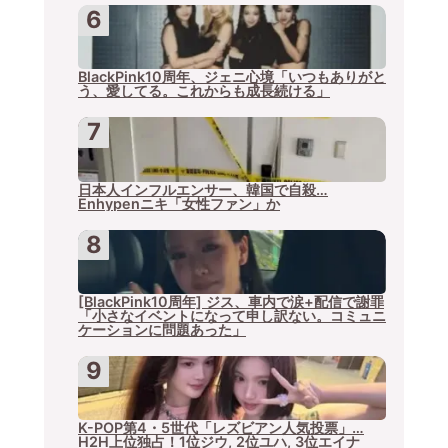
BlackPink10周年、ジェニ心境「いつもありがと
う、愛してる。これからも成長続ける」
日本人インフルエンサー、韓国で自殺…
Enhypenニキ「女性ファン」か
[BlackPink10周年] ジス、車内で涙+配信で謝罪
「小さなイベントになって申し訳ない。コミュニ
ケーションに問題あった」
K-POP第4・5世代「レズビアン人気投票」…
H2H上位独占！1位ジウ, 2位ユハ, 3位エイナ