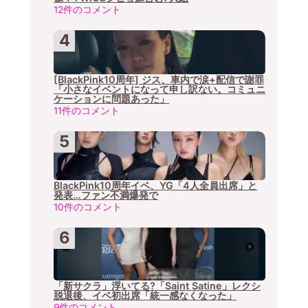
12件のコメント
[BlackPink10周年] ジス、車内で涙+配信で謝罪
「小さなイベントになって申し訳ない。コミュニ
ケーションに問題あった」
11件のコメント
BlackPink10周年イベ、YG「4人全員出席」と
発表…ファン不満爆発で
10件のコメント
「新サクラ」浮いてる?「Saint Satine」レクシ
脱退後、イベ初出席「統一感なくなった」
9件のコメント