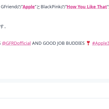
Friendの”
Apple
“とBlackPinkの”
How You Like That
ます。
S
@GFRDofficial
AND GOOD JOB BUDDIES
#Apple