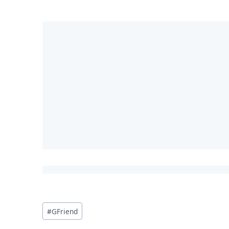
投
#
GFriend
稿