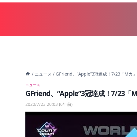
内
容
を
ス
キ
ッ
プ
/
ニュース
/
GFriend、”Apple”3冠達成！7/23「Mカ」
ニュース
GFriend、”Apple”3冠達成！7/23
2020/7/23 20:03
(6年前)