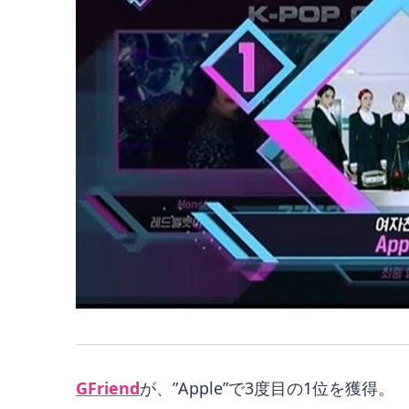
GFriend
が、”Apple”で3度目の1位を獲得。