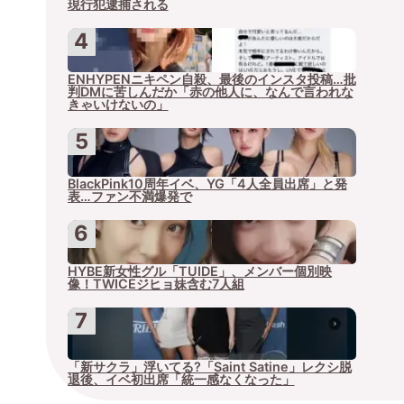
現行犯逮捕される
ENHYPENニキペン自殺、最後のインスタ投稿…批
判DMに苦しんだか「赤の他人に、なんで言われな
きゃいけないの」
BlackPink10周年イベ、YG「4人全員出席」と発
表…ファン不満爆発で
HYBE新女性グル「TUIDE」、メンバー個別映
像！TWICEジヒョ妹含む7人組
「新サクラ」浮いてる?「Saint Satine」レクシ脱
退後、イベ初出席「統一感なくなった」