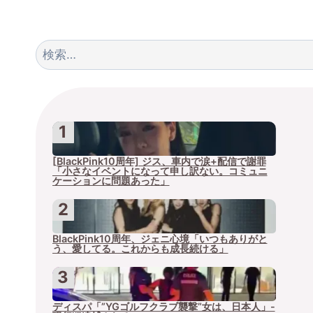
検
索:
[BlackPink10周年] ジス、車内で涙+配信で謝罪
「小さなイベントになって申し訳ない。コミュニ
ケーションに問題あった」
BlackPink10周年、ジェニ心境「いつもありがと
う、愛してる。これからも成長続ける」
ディスパ「”YGゴルフクラブ襲撃”女は、日本人」-