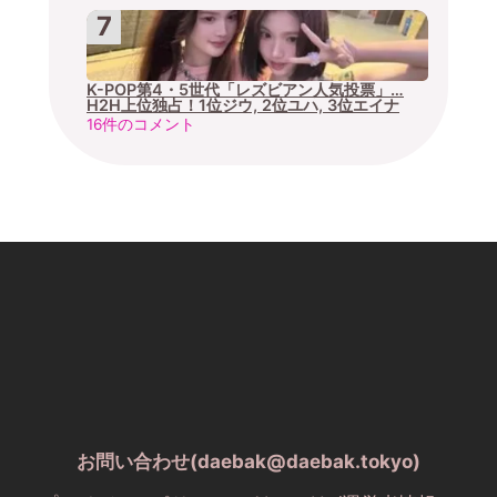
K-POP第4・5世代「レズビアン人気投票」…
H2H上位独占！1位ジウ, 2位ユハ, 3位エイナ
16件のコメント
お問い合わせ(daebak@daebak.tokyo)