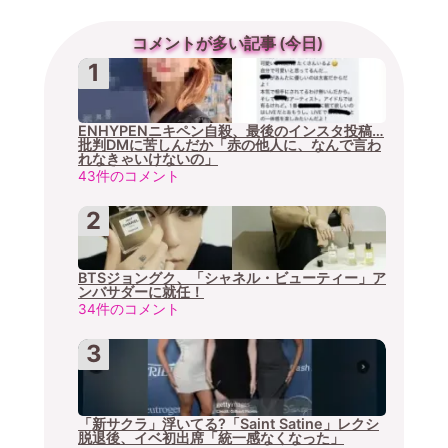
コメントが多い記事 (今日)
ENHYPENニキペン自殺、最後のインスタ投稿…
批判DMに苦しんだか「赤の他人に、なんで言わ
れなきゃいけないの」
43件のコメント
BTSジョングク、「シャネル・ビューティー」ア
ンバサダーに就任！
34件のコメント
「新サクラ」浮いてる?「Saint Satine」レクシ
脱退後、イベ初出席「統一感なくなった」