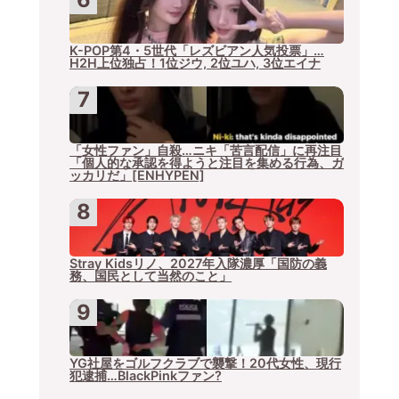
K-POP第4・5世代「レズビアン人気投票」…
H2H上位独占！1位ジウ, 2位ユハ, 3位エイナ
「女性ファン」自殺…ニキ「苦言配信」に再注目
「個人的な承認を得ようと注目を集める行為、ガ
ッカリだ」[ENHYPEN]
Stray Kidsリノ、2027年入隊濃厚「国防の義
務、国民として当然のこと」
YG社屋をゴルフクラブで襲撃！20代女性、現行
犯逮捕…BlackPinkファン?