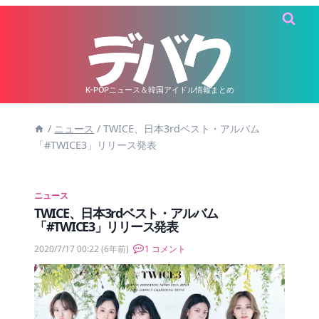
内
容
を
ス
キ
K-POPニュース＆韓国アイドル情報まとめ
ッ
/
ニュース
/
TWICE、日本3rdベスト・アルバム
プ
「#TWICE3」リリース発表
ニュース
TWICE、日本3rdベスト・アルバム
「#TWICE3」リリース発表
2020/7/17 00:22
(6年前)
1 コメント