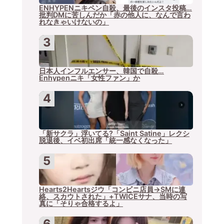
ENHYPENニキペン自殺、最後のインスタ投稿…
批判DMに苦しんだか「赤の他人に、なんで言わ
れなきゃいけないの」
日本人インフルエンサー、韓国で自殺…
Enhypenニキ「女性ファン」か
「新サクラ」浮いてる?「Saint Satine」レクシ
脱退後、イベ初出席「統一感なくなった」
Hearts2Heartsジウ「コンビニ店員→SMに連
絡、スカウトされた」+TWICEサナ、当時の写
真に「そりゃ合格するよ」