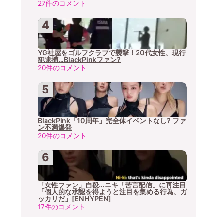
27件のコメント
YG社屋をゴルフクラブで襲撃！20代女性、現行
犯逮捕…BlackPinkファン?
20件のコメント
BlackPink「10周年」完全体イベントなし? ファ
ン不満爆発
20件のコメント
「女性ファン」自殺…ニキ「苦言配信」に再注目
「個人的な承認を得ようと注目を集める行為、ガ
ッカリだ」[ENHYPEN]
17件のコメント