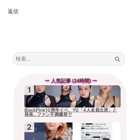
返信
検
索:
ー 人気記事 (24時間) ー
BlackPink10周年イベ、YG「4人全員出席」と
発表…ファン不満爆発で