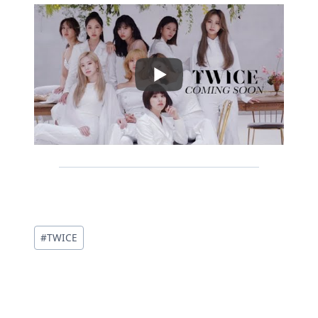
投
#
TWICE
稿
タ
グ: