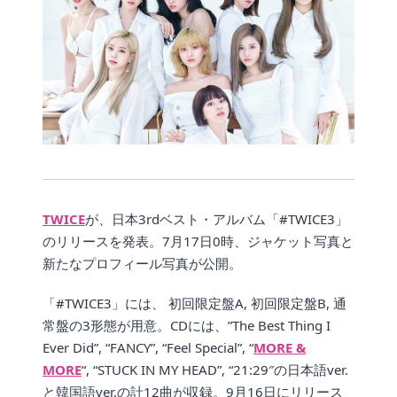
TWICE
が、日本3rdベスト・アルバム「#TWICE3」
のリリースを発表。7月17日0時、ジャケット写真と
新たなプロフィール写真が公開。
「#TWICE3」には、 初回限定盤A, 初回限定盤B, 通
常盤の3形態が用意。CDには、”The Best Thing I
Ever Did”, “FANCY”, “Feel Special”, “
MORE &
MORE
“, “STUCK IN MY HEAD”, “21:29″の日本語ver.
と韓国語ver.の計12曲が収録。9月16日にリリース