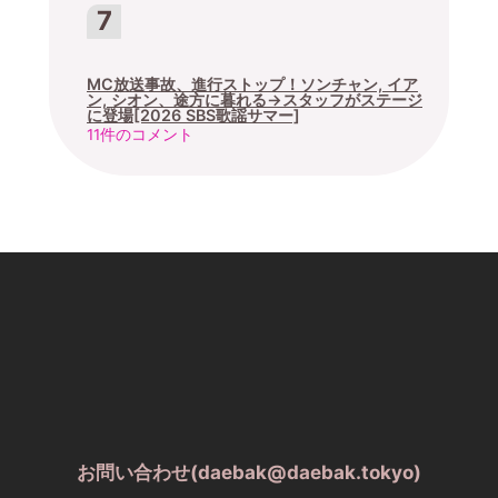
MC放送事故、進行ストップ！ソンチャン, イア
ン, シオン、途方に暮れる→スタッフがステージ
に登場[2026 SBS歌謡サマー]
11件のコメント
お問い合わせ(daebak@daebak.tokyo)