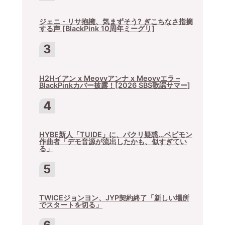
ジェニ・リサ抱擁、気まずそう? ぎこちなさ指摘
する声 [BlackPink 10周年ミーグリ]
H2Hイアン x Meovvアンナ x Meovvエラ –
BlackPinkカバー披露！[2026 SBS歌謡サマー]
HYBE新人「TUIDE」に、パクリ疑惑…ベビモン
作曲者「デモ音源が流出したかも、似すぎてい
る」
TWICEジョンヨン、JYP契約終了「新しい場所
でスタートを切る」