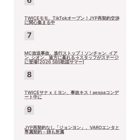
TWICEモモ、TikTokオープン！JYP再契約交渉
に関心集まる中
MC放送事故、進行ストップ！ソンチャン, イア
ン, シオン、途方に暮れる→スタッフがステージ
に登場[2026 SBS歌謡サマー]
TWICEサナ x ミヨン、事故キス！aespaコンデ
ート中に
JYP再契約なし「ジョンヨン」、VAROエンタと
専属契約 – 姉も所属