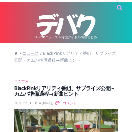
内
容
を
ス
キ
K-POPニュース＆韓国アイドル情報まとめ
ッ
/
ニュース
/
BlackPinkリアリティ番組、サプライズ
プ
公開 – カムバ準備過程→新曲ヒント
ニュース
BlackPinkリアリティ番組、サプライズ公開 –
カムバ準備過程→新曲ヒント
2020/6/13 13:14
(6年前)
1 コメント