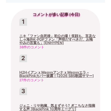
コメントが多い記事 (今日)
ニキ「ファン自死後」初公の場！笑顔も、言及な
し→海外K-POPファン「声明だすべきだ、お悔
やみの言葉も」[ENHYPEN]
38件のコメント
H2Hイアン x Meovvアンナ x Meovvエラ –
BlackPinkカバー披露！[2026 SBS歌謡サマー]
27件のコメント
ジェニ・リサ抱擁、気まずそう? ぎこちなさ指摘
する声 [BlackPink 10周年ミーグリ]