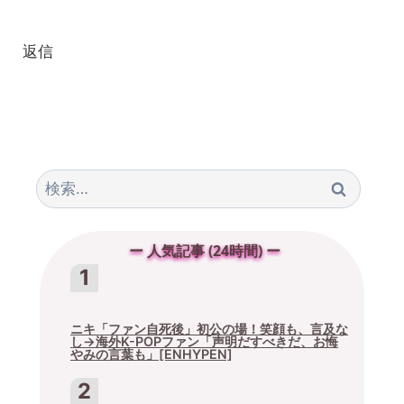
返信
検
索:
ー 人気記事 (24時間) ー
ニキ「ファン自死後」初公の場！笑顔も、言及な
し→海外K-POPファン「声明だすべきだ、お悔
やみの言葉も」[ENHYPEN]