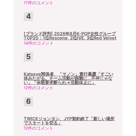
17件のコメント
[ブランド評判] 2026年8月K-POP女性グループ
TOP20：1位Rescene, 2位IVE, 3位Red Velvet
14件のコメント
Katseye関係者、「マノン」素行暴露「すごい
休みたがる。チーム活動が困難に…不仲じゃな
い」「休暇要求断られ→活動休止に」
12件のコメント
TWICEジョンヨン、JYP契約終了「新しい場所
でスタートを切る」
12件のコメント