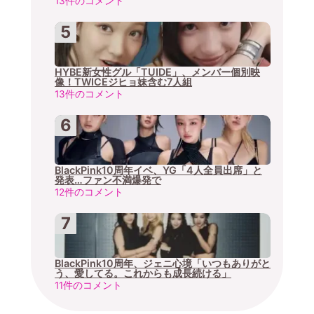
13件のコメント
HYBE新女性グル「TUIDE」、メンバー個別映
像！TWICEジヒョ妹含む7人組
13件のコメント
BlackPink10周年イベ、YG「4人全員出席」と
発表…ファン不満爆発で
12件のコメント
BlackPink10周年、ジェニ心境「いつもありがと
う、愛してる。これからも成長続ける」
11件のコメント