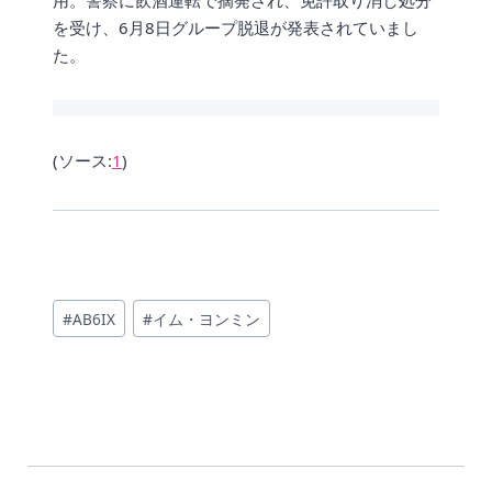
用。警察に飲酒運転で摘発され、免許取り消し処分
を受け、6月8日グループ脱退が発表されていまし
た。
(ソース:
1
)
投
#
AB6IX
#
イム・ヨンミン
稿
タ
グ: