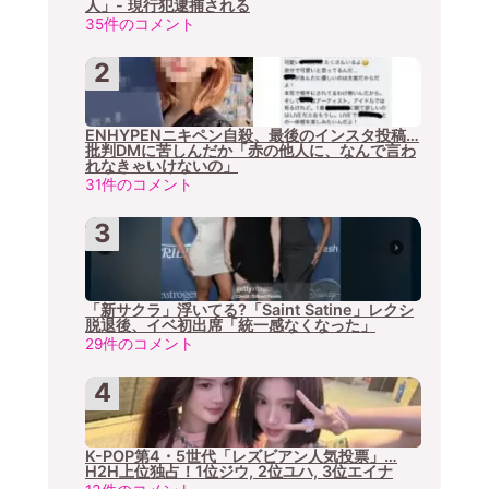
人」- 現行犯逮捕される
35件のコメント
ENHYPENニキペン自殺、最後のインスタ投稿…
批判DMに苦しんだか「赤の他人に、なんで言わ
れなきゃいけないの」
31件のコメント
「新サクラ」浮いてる?「Saint Satine」レクシ
脱退後、イベ初出席「統一感なくなった」
29件のコメント
K-POP第4・5世代「レズビアン人気投票」…
H2H上位独占！1位ジウ, 2位ユハ, 3位エイナ