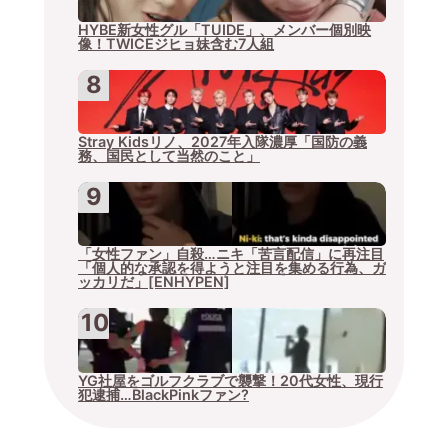
HYBE新女性グル「TUIDE」、メンバー個別映
像！TWICEジヒョ妹含む7人組
Stray Kidsリノ、2027年入隊濃厚「国防の義
務、国民として当然のこと」
「女性ファン」自殺…ニキ「苦言配信」に再注目
「個人的な承認を得ようと注目を集める行為、ガ
ッカリだ」[ENHYPEN]
YG社屋をゴルフクラブで襲撃！20代女性、現行
犯逮捕…BlackPinkファン?