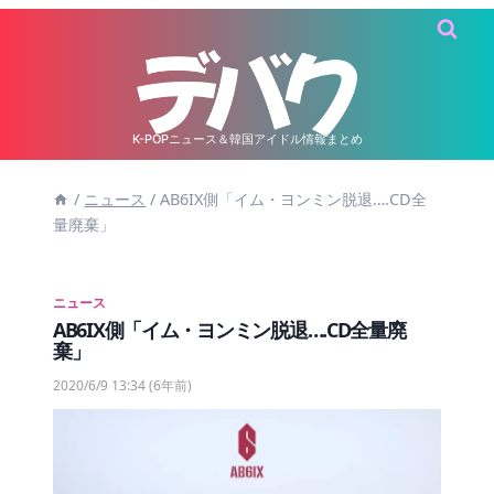
内
容
を
ス
キ
K-POPニュース＆韓国アイドル情報まとめ
ッ
/
ニュース
/
AB6IX側「イム・ヨンミン脱退….CD全
プ
量廃棄」
ニュース
AB6IX側「イム・ヨンミン脱退….CD全量廃
棄」
2020/6/9 13:34
(6年前)