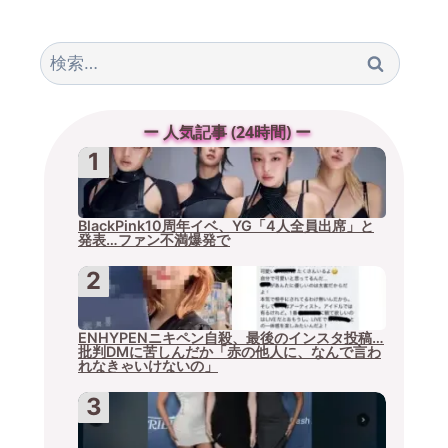
検
索:
ー 人気記事 (24時間) ー
BlackPink10周年イベ、YG「4人全員出席」と
発表…ファン不満爆発で
ENHYPENニキペン自殺、最後のインスタ投稿…
批判DMに苦しんだか「赤の他人に、なんで言わ
れなきゃいけないの」