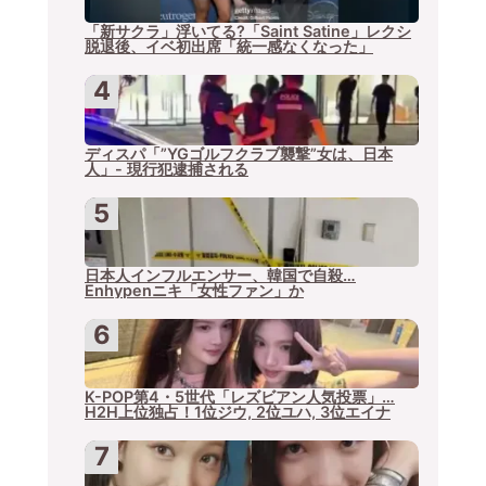
「新サクラ」浮いてる?「Saint Satine」レクシ
脱退後、イベ初出席「統一感なくなった」
ディスパ「”YGゴルフクラブ襲撃”女は、日本
人」- 現行犯逮捕される
日本人インフルエンサー、韓国で自殺…
Enhypenニキ「女性ファン」か
K-POP第4・5世代「レズビアン人気投票」…
H2H上位独占！1位ジウ, 2位ユハ, 3位エイナ