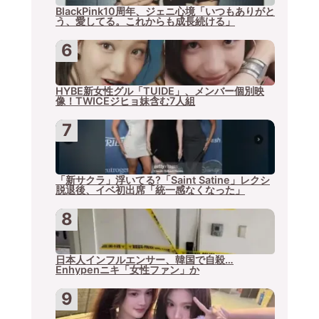
BlackPink10周年、ジェニ心境「いつもありがと
う、愛してる。これからも成長続ける」
HYBE新女性グル「TUIDE」、メンバー個別映
像！TWICEジヒョ妹含む7人組
「新サクラ」浮いてる?「Saint Satine」レクシ
脱退後、イベ初出席「統一感なくなった」
日本人インフルエンサー、韓国で自殺…
Enhypenニキ「女性ファン」か