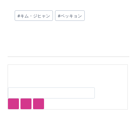
投
#
キム・ジヒャン
#
ベッキョン
稿
タ
グ: