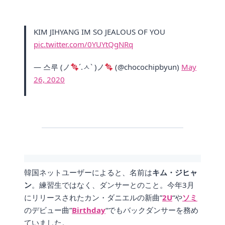
KIM JIHYANG IM SO JEALOUS OF YOU
pic.twitter.com/0YUYtQgNRq
— 스루 (ノ
´.ㅅ` )ノ
(@chocochipbyun)
May
26, 2020
韓国ネットユーザーによると、名前は
キム・ジヒャ
ン
。練習生ではなく、ダンサーとのこと。今年3月
にリリースされたカン・ダニエルの新曲”
2U
“や
ソミ
のデビュー曲”
Birthday
“でもバックダンサーを務め
ていました。