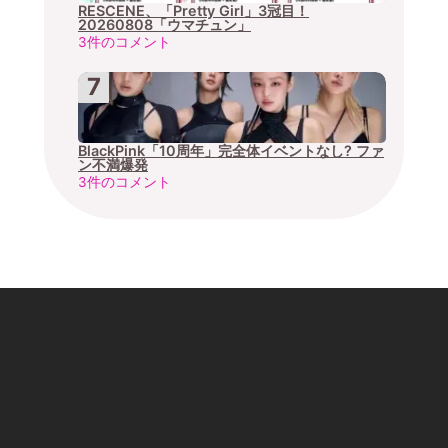
RESCENE、「Pretty Girl」3冠目！
20260808「ウマチュン」
3件のコメント
BlackPink「10周年」完全体イベントなし? ファ
ン不満爆発
3件のコメント