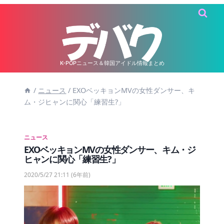
内
容
を
ス
キ
K-POPニュース＆韓国アイドル情報まとめ
ッ
/
ニュース
/
EXOベッキョンMVの女性ダンサー、キ
プ
ム・ジヒャンに関心「練習生?」
ニュース
EXOベッキョンMVの女性ダンサー、キム・ジ
ヒャンに関心「練習生?」
2020/5/27 21:11
(6年前)