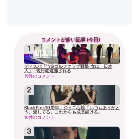
コメントが多い記事 (今日)
ディスパ「”YGゴルフクラブ襲撃”女は、日本
人」- 現行犯逮捕される
19件のコメント
BlackPink10周年、ジェニ心境「いつもありがと
う、愛してる。これからも成長続ける」
16件のコメント