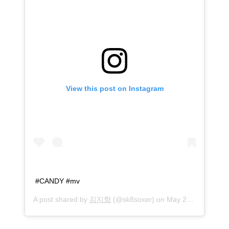
View this post on Instagram
#CANDY #mv
A post shared by
김지향
(@sk8soxer) on
May 26, 2020 at 5:49am PDT