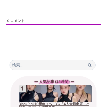
0
コメント
検
索:
ー 人気記事 (24時間) ー
BlackPink10周年イベ、YG「4人全員出席」と