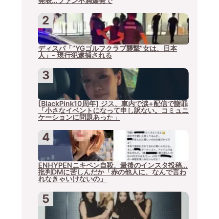
発表…ファン不満爆発で
ディスパ「”YGゴルフクラブ襲撃”女は、日本
人」- 現行犯逮捕される
[BlackPink10周年] ジス、車内で涙+配信で謝罪
「小さなイベントになって申し訳ない。コミュニ
ケーションに問題あった」
ENHYPENニキペン自殺、最後のインスタ投稿…
批判DMに苦しんだか「赤の他人に、なんで言わ
れなきゃいけないの」