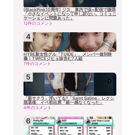
[BlackPink10周年] ジス、車内で涙+配信で謝罪
「小さなイベントになって申し訳ない。コミュニ
ケーションに問題あった」
12件のコメント
HYBE新女性グル「TUIDE」、メンバー個別映
像！TWICEジヒョ妹含む7人組
7件のコメント
「新サクラ」浮いてる?「Saint Satine」レクシ
脱退後、イベ初出席「統一感なくなった」
4件のコメント