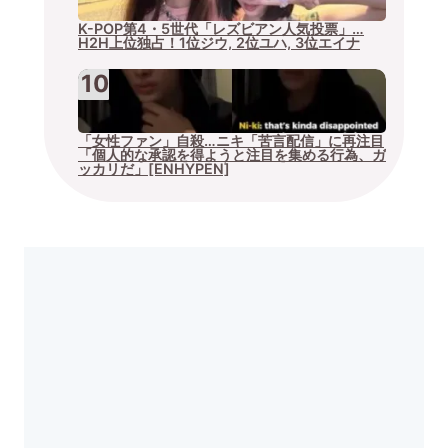
K-POP第4・5世代「レズビアン人気投票」…
H2H上位独占！1位ジウ, 2位ユハ, 3位エイナ
「女性ファン」自殺…ニキ「苦言配信」に再注目
「個人的な承認を得ようと注目を集める行為、ガ
ッカリだ」[ENHYPEN]