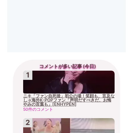
コメントが多い記事 (今日)
ニキ「ファン自死後」初公の場！笑顔も、言及な
し→海外K-POPファン「声明だすべきだ、お悔
やみの言葉も」[ENHYPEN]
50件のコメント