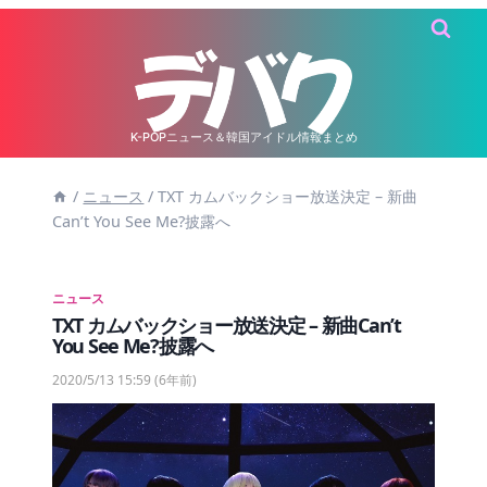
内
容
を
ス
キ
K-POPニュース＆韓国アイドル情報まとめ
ッ
/
ニュース
/
TXT カムバックショー放送決定 – 新曲
プ
Can’t You See Me?披露へ
ニュース
TXT カムバックショー放送決定 – 新曲Can’t
You See Me?披露へ
2020/5/13 15:59
(6年前)