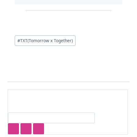
投
#
TXT(Tomorrow x Together)
稿
タ
グ: