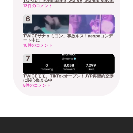
TOP20：1位Rescene, 2位IVE, 3位Red Velvet
13件のコメント
TWICEサナ x ミヨン、事故キス！aespaコンデ
ート中に
10件のコメント
TWICEモモ、TikTokオープン！JYP再契約交渉
に関心集まる中
8件のコメント