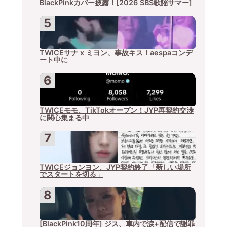
BlackPinkカバー披露！[2026 SBS歌謡サマー]
TWICEサナ x ミヨン、事故キス！aespaコンデ
ート中に
TWICEモモ、TikTokオープン！JYP再契約交渉
に関心集まる中
TWICEジョンヨン、JYP契約終了「新しい場所
でスタートを切る」
[BlackPink10周年] ジス、車内で涙+配信で謝罪