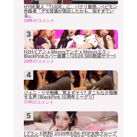
HYBE新人「TUIDE」に、パクリ疑惑…ベビモン
作曲者「デモ音源が流出したかも、似すぎてい
る」
29件のコメント
H2Hイアン x Meovvアンナ x Meovvエラ –
BlackPinkカバー披露！[2026 SBS歌謡サマー]
26件のコメント
ジェニ・リサ抱擁、気まずそう? ぎこちなさ指摘
する声 [BlackPink 10周年ミーグリ]
17件のコメント
[ブランド評判] 2026年8月K-POP女性グループ