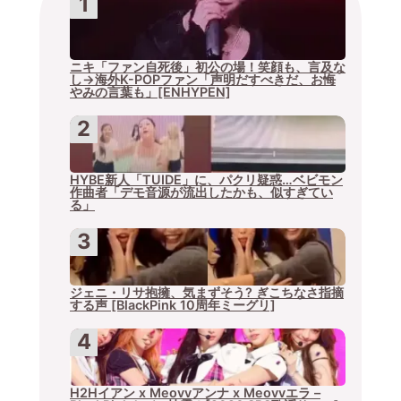
ニキ「ファン自死後」初公の場！笑顔も、言及な
し→海外K-POPファン「声明だすべきだ、お悔
やみの言葉も」[ENHYPEN]
HYBE新人「TUIDE」に、パクリ疑惑…ベビモン
作曲者「デモ音源が流出したかも、似すぎてい
る」
ジェニ・リサ抱擁、気まずそう? ぎこちなさ指摘
する声 [BlackPink 10周年ミーグリ]
H2Hイアン x Meovvアンナ x Meovvエラ –