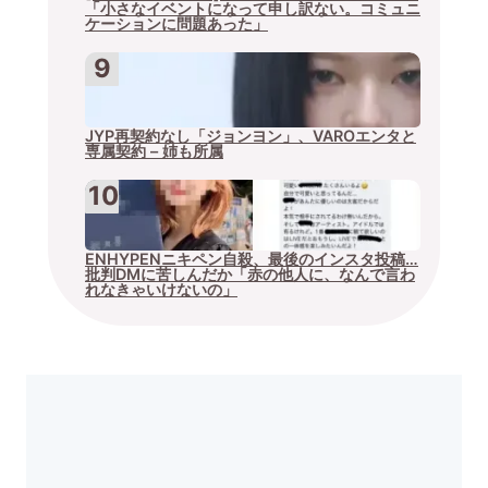
「小さなイベントになって申し訳ない。コミュニ
ケーションに問題あった」
JYP再契約なし「ジョンヨン」、VAROエンタと
専属契約 – 姉も所属
ENHYPENニキペン自殺、最後のインスタ投稿…
批判DMに苦しんだか「赤の他人に、なんで言わ
れなきゃいけないの」