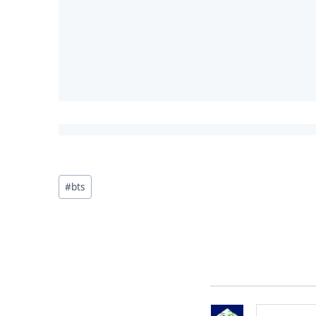
投
#
bts
稿
タ
グ: