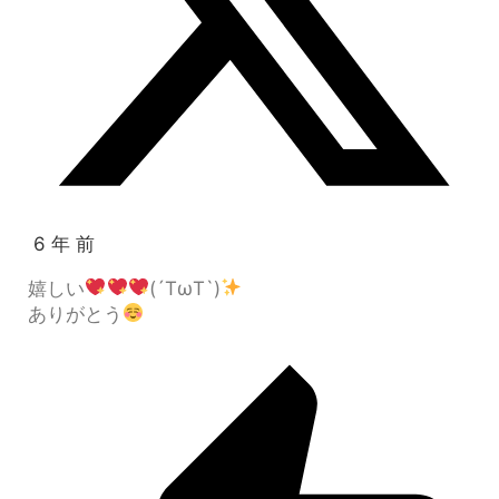
6 年 前
嬉しい
(´TωT`)
ありがとう