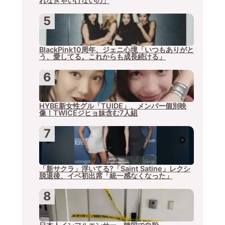
れなきゃいけないの」
BlackPink10周年、ジェニ心境「いつもありがと
う、愛してる。これからも成長続ける」
HYBE新女性グル「TUIDE」、メンバー個別映
像！TWICEジヒョ妹含む7人組
「新サクラ」浮いてる?「Saint Satine」レクシ
脱退後、イベ初出席「統一感なくなった」