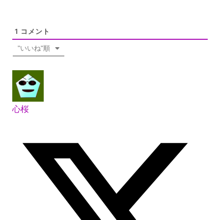
1
コメント
"いいね"順
心桜