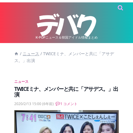
内
容
を
ス
キ
K-POPニュース＆韓国アイドル情報まとめ
ッ
/
ニュース
/
TWICEミナ、メンバーと共に「アサデ
プ
ス。」出演
ニュース
TWICEミナ、メンバーと共に「アサデス。」出
演
2020/2/13 15:00
(6年前)
1 コメント