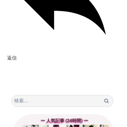
返信
検
索:
ー 人気記事 (24時間) ー