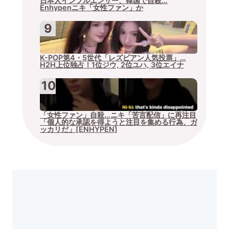
日本人インフルエンサー、韓国で自殺…
Enhypenニキ「女性ファン」か
K-POP第4・5世代「レズビアン人気投票」…
H2H上位独占！1位ジウ, 2位ユハ, 3位エイナ
「女性ファン」自殺…ニキ「苦言配信」に再注目
「個人的な承認を得ようと注目を集める行為、ガ
ッカリだ」[ENHYPEN]