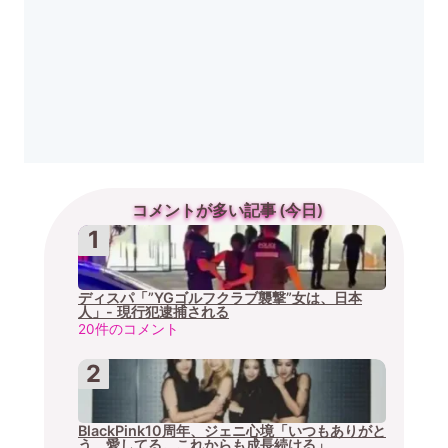
コメントが多い記事 (今日)
ディスパ「”YGゴルフクラブ襲撃”女は、日本
人」- 現行犯逮捕される
20件のコメント
BlackPink10周年、ジェニ心境「いつもありがと
う、愛してる。これからも成長続ける」