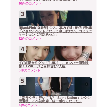
16件のコメント
[BlackPink10周年] ジス、車内で涙+配信で謝罪
「小さなイベントになって申し訳ない。コミュニ
ケーションに問題あった」
12件のコメント
HYBE新女性グル「TUIDE」、メンバー個別映
像！TWICEジヒョ妹含む7人組
5件のコメント
「新サクラ」浮いてる?「Saint Satine」レクシ
脱退後、イベ初出席「統一感なくなった」
4件のコメント