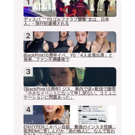
ディスパ「”YGゴルフクラブ襲撃”女は、日本
人」- 現行犯逮捕される
BlackPink10周年イベ、YG「4人全員出席」と
発表…ファン不満爆発で
[BlackPink10周年] ジス、車内で涙+配信で謝罪
「小さなイベントになって申し訳ない。コミュニ
ケーションに問題あった」
ENHYPENニキペン自殺、最後のインスタ投稿…
批判DMに苦しんだか「赤の他人に、なんで言わ