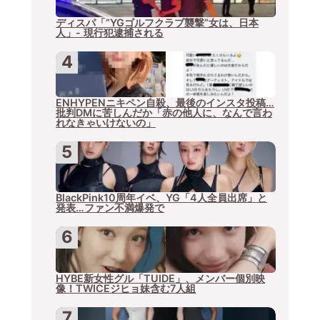
ディスパ「”YGゴルフクラブ襲撃”女は、日本
人」- 現行犯逮捕される
ENHYPENニキペン自殺、最後のインスタ投稿…
批判DMに苦しんだか「赤の他人に、なんで言わ
れなきゃいけないの」
BlackPink10周年イベ、YG「4人全員出席」と
発表…ファン不満爆発で
HYBE新女性グル「TUIDE」、メンバー個別映
像！TWICEジヒョ妹含む7人組