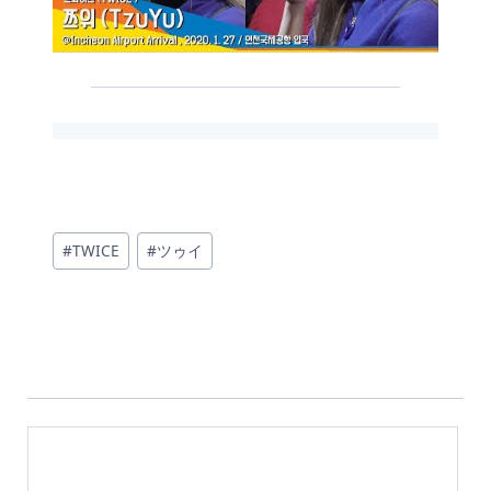
投
#
TWICE
#
ツゥイ
稿
タ
グ: