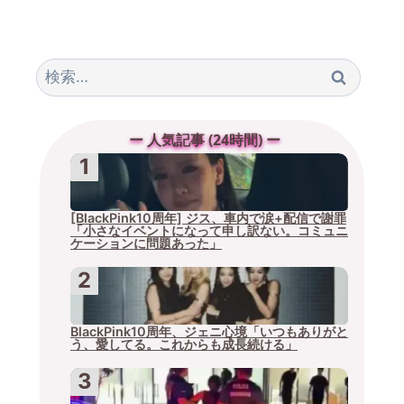
検
索:
ー 人気記事 (24時間) ー
[BlackPink10周年] ジス、車内で涙+配信で謝罪
「小さなイベントになって申し訳ない。コミュニ
ケーションに問題あった」
BlackPink10周年、ジェニ心境「いつもありがと
う、愛してる。これからも成長続ける」