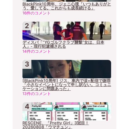
BlackPink10周年、ジェニ心境「いつもありがと
う、愛してる。これからも成長続ける」
16件のコメント
ディスパ「”YGゴルフクラブ襲撃”女は、日本
人」- 現行犯逮捕される
14件のコメント
[BlackPink10周年] ジス、車内で涙+配信で謝罪
「小さなイベントになって申し訳ない。コミュニ
ケーションに問題あった」
13件のコメント
RESCENE、「Pretty Girl」3冠目！
20260808「ウマチュン」