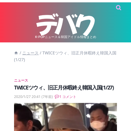
内
容
を
ス
キ
K-POPニュース＆韓国アイドル情報まとめ
ッ
/
ニュース
/
TWICEツウィ、旧正月休暇終え韓国入国
プ
(1/27)
ニュース
TWICEツウィ、旧正月休暇終え韓国入国(1/27)
2020/1/27 20:41
(7年前)
1 コメント