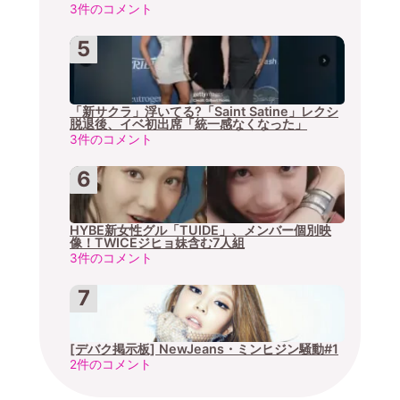
3件のコメント
「新サクラ」浮いてる?「Saint Satine」レクシ
脱退後、イベ初出席「統一感なくなった」
3件のコメント
HYBE新女性グル「TUIDE」、メンバー個別映
像！TWICEジヒョ妹含む7人組
3件のコメント
[デバク掲示板] NewJeans・ミンヒジン騒動#1
2件のコメント