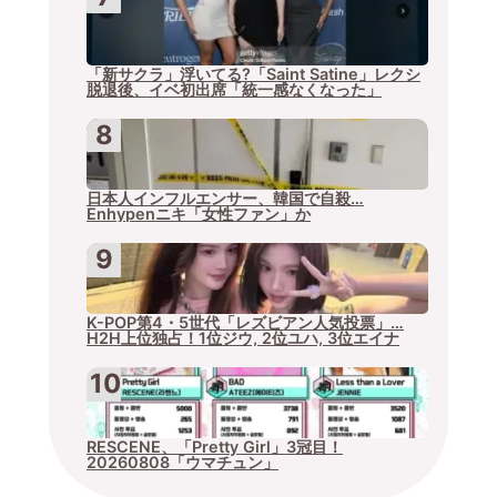
「新サクラ」浮いてる?「Saint Satine」レクシ
脱退後、イベ初出席「統一感なくなった」
日本人インフルエンサー、韓国で自殺…
Enhypenニキ「女性ファン」か
K-POP第4・5世代「レズビアン人気投票」…
H2H上位独占！1位ジウ, 2位ユハ, 3位エイナ
RESCENE、「Pretty Girl」3冠目！
20260808「ウマチュン」