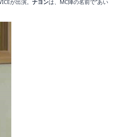
ICEが出演。
ナヨン
は、MC陣の名前で”あい