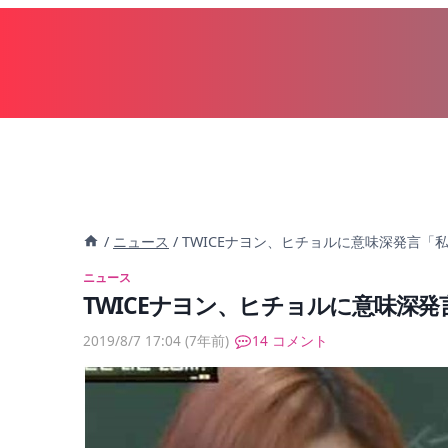
内
容
を
ス
キ
ッ
プ
/
ニュース
/
TWICEナヨン、ヒチョルに意味深発言「私
ニュース
TWICEナヨン、ヒチョルに意味深発
2019/8/7 17:04
(7年前)
14 コメント