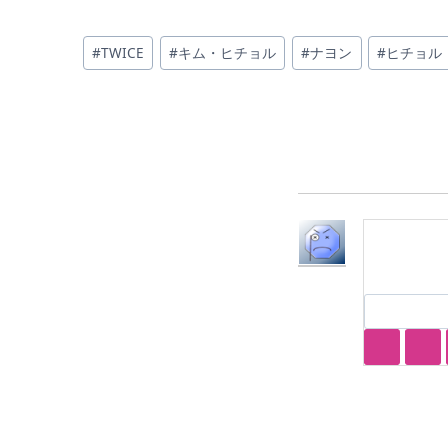
投
#
TWICE
#
キム・ヒチョル
#
ナヨン
#
ヒチョル
稿
タ
グ: