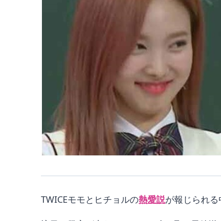
TWICEモモとヒチョルの
熱愛説
が報じられる