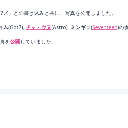
rに「97ズ」との書き込みと共に、写真を公開しました。
ョム
(Got7),
チャ・ウヌ
(Astro),
ミンギュ
(
Seventeen
)の
写真を
公開
していました。