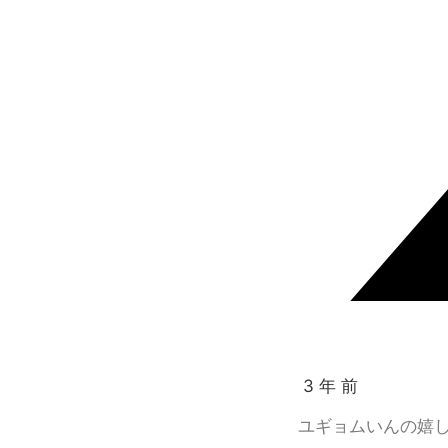
3 年 前
ユギョムいんの嬉