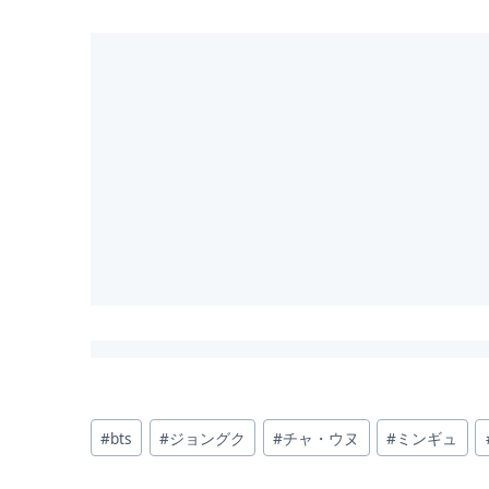
投
#
bts
#
ジョングク
#
チャ・ウヌ
#
ミンギュ
稿
タ