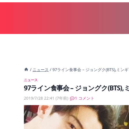
内
容
を
ス
キ
ッ
プ
/
ニュース
/
97ライン食事会 – ジョングク(BTS),ミンギュ
ニュース
97ライン食事会 – ジョングク(BTS),
2019/7/28 22:41
(7年前)
1 コメント