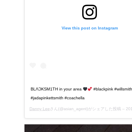
View this post on Instagram
BLΛƆKSM1TH in your area
#blackpink #willsmit
#jadapinkettsmith #coachella
Danny Lee
さん(@asian_agent)がシェアした投稿 –
2019年 4