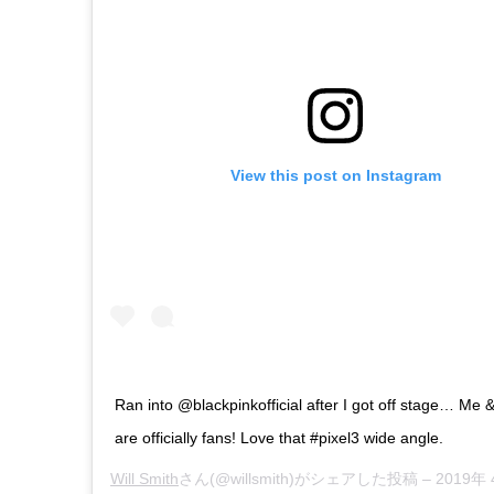
View this post on Instagram
Ran into @blackpinkofficial after I got off stage… Me 
are officially fans! Love that #pixel3 wide angle.
Will Smith
さん(@willsmith)がシェアした投稿 –
2019年 4月月20日