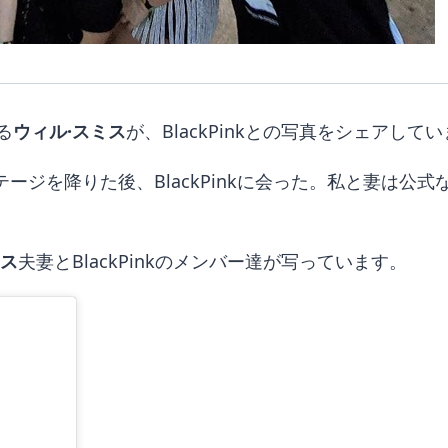
る
ウィル·スミス
が、BlackPinkとの写真をシェアして
に「ステージを降りた後、BlackPinkに会った。私と妻
ミス
夫妻とBlackPinkのメンバー達が写っています。