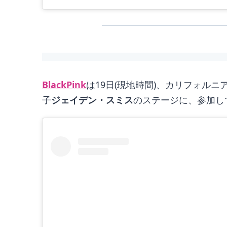
BlackPink
は19日(現地時間)、カリフォル
子
ジェイデン・スミス
のステージに、参加し