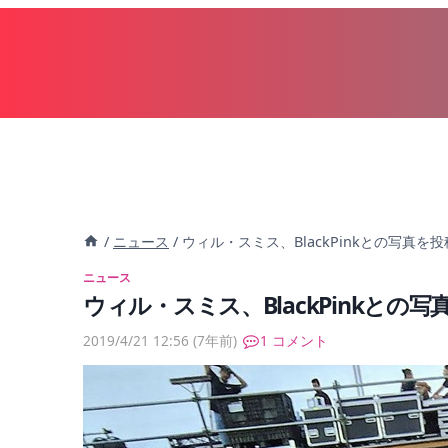
内
容
を
ス
キ
ッ
プ
/
ニュース
/
ウィル・スミス、BlackPinkとの写真を投
ニュース
ウィル・スミス、BlackPinkとの写
2019/4/21 12:56
(7年前)
1 コメント